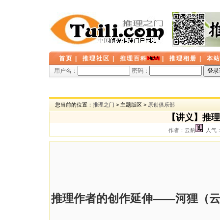
首页
|
推理社区
|
推理百科
|
推理相册
|
本
用户名：
密码：
您当前的位置：
推理之门
> 主题版区 >
原创俱乐部
【讲义】推理
作者：云豹
人气： 
推理作者的创作延伸——河狸（