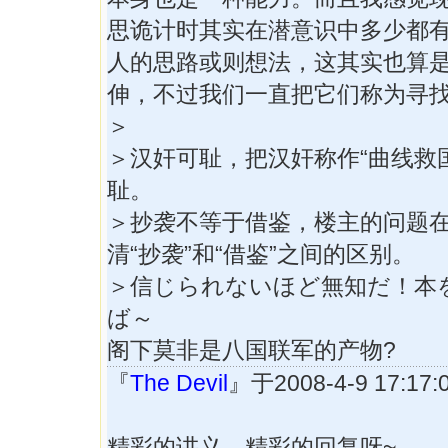
思诡计时其实在潜意识中多少都
人的思路或则想法，这其实也算
伸，不过我们一直把它们称为寻
＞
＞汉奸可耻，把汉奸称作“曲线救
耻。
＞抄袭不等于借鉴，楼主的问题
清“抄袭”和“借鉴”之间的区别。
＞信じられないほど無知だ！本
ば～
阁下莫非是八国联军的产物?
『
The Devil
』于2008-4-9 17:1
精彩的讲义，精彩的回复呀~