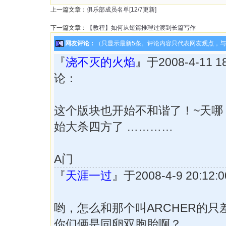
上一篇文章：
俱乐部成员名单[12/7更新]
下一篇文章：
【教程】如何从短篇推理过渡到长篇写作
网友评论：
（只显示最新5条。评论内容只代表网友观点，
『
浇不灭的火焰
』于2008-4-11 1
论：
这个版块也开始不和谐了！~天哪
始大杀四方了 …………
A门
『
天涯一过
』于2008-4-9 20:1
哟，怎么和那个叫ARCHER的只
你们俩是同卵双胞胎啊？