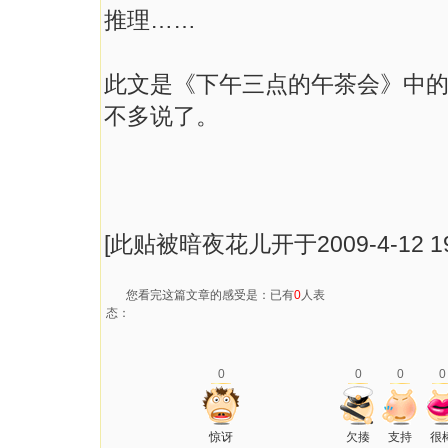
推理……
此文是《下午三点的午茶会》中
不多说了。
[此贴被暗夜花儿开于2009-4-12 19
您看完这篇文章的感受是：已有
0
人表
态：
0
0
0
0
惊讶
欠揍
支持
很