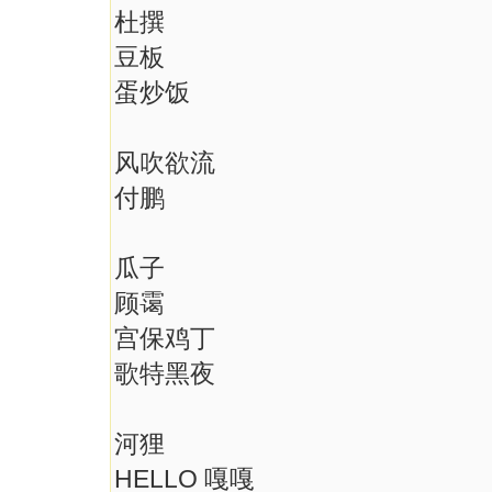
杜撰
豆板
蛋炒饭
风吹欲流
付鹏
瓜子
顾霭
宫保鸡丁
歌特黑夜
河狸
HELLO 嘎嘎