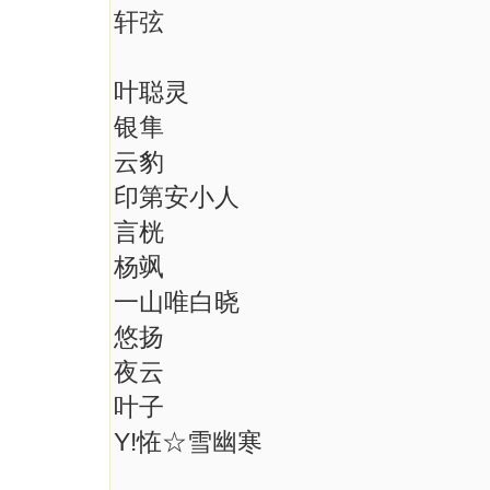
轩弦
叶聪灵
银隼
云豹
印第安小人
言桄
杨飒
一山唯白晓
悠扬
夜云
叶子
Y!恠☆雪幽寒