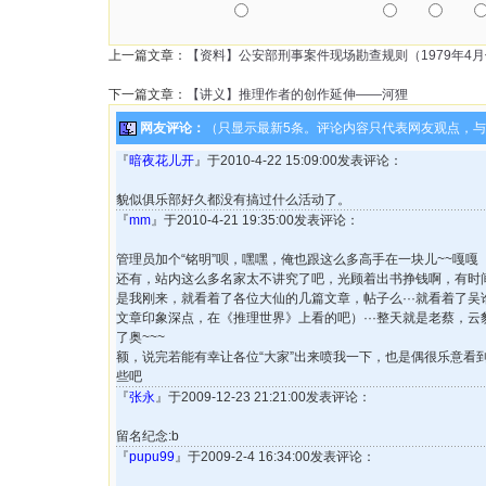
上一篇文章：
【资料】公安部刑事案件现场勘查规则（1979年4
下一篇文章：
【讲义】推理作者的创作延伸——河狸
网友评论：
（只显示最新5条。评论内容只代表网友观点，
『
暗夜花儿开
』于2010-4-22 15:09:00发表评论：
貌似俱乐部好久都没有搞过什么活动了。
『
mm
』于2010-4-21 19:35:00发表评论：
管理员加个“铭明”呗，嘿嘿，俺也跟这么多高手在一块儿~~嘎嘎
还有，站内这么多名家太不讲究了吧，光顾着出书挣钱啊，有时
是我刚来，就看着了各位大仙的几篇文章，帖子么···就看着了
文章印象深点，在《推理世界》上看的吧）···整天就是老蔡，
了奥~~~
额，说完若能有幸让各位“大家”出来喷我一下，也是偶很乐意看
些吧
『
张永
』于2009-12-23 21:21:00发表评论：
留名纪念:b
『
pupu99
』于2009-2-4 16:34:00发表评论：