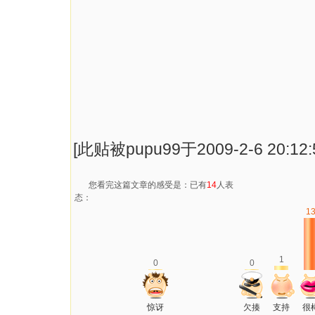
[此贴被pupu99于2009-2-6 20:1
您看完这篇文章的感受是：已有
14
人表
态：
1
1
0
0
惊讶
欠揍
支持
很