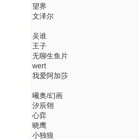
望界
文泽尔
吴谁
王子
无聊生鱼片
wert
我爱阿加莎
曦奥/幻画
汐辰翎
心弈
晓鹰
小独狼