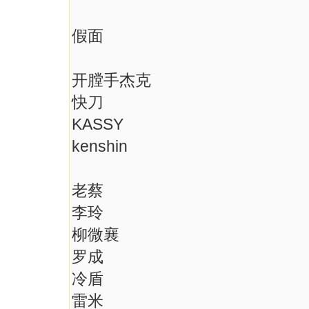
假面
开膛手杰克
快刀
KASSY
kenshin
老蔡
李玲
柳微襄
罗成
冷盾
雷米