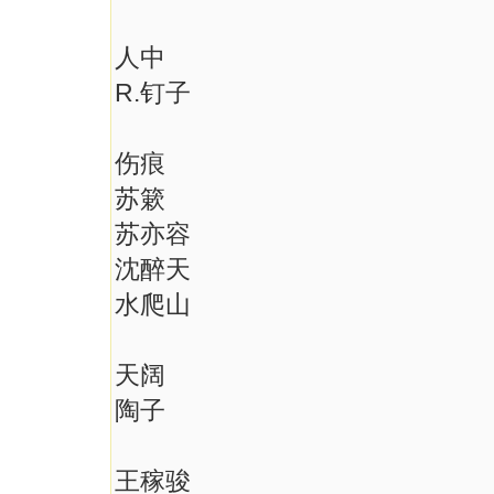
人中
R.钉子
伤痕
苏簌
苏亦容
沈醉天
水爬山
天阔
陶子
王稼骏