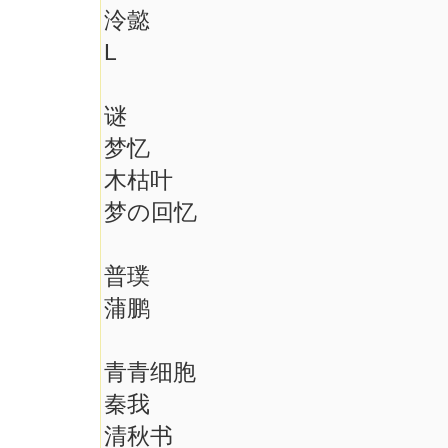
泠懿
L
谜
梦忆
木枯叶
梦の回忆
普璞
蒲鹏
青青细胞
秦我
清秋书