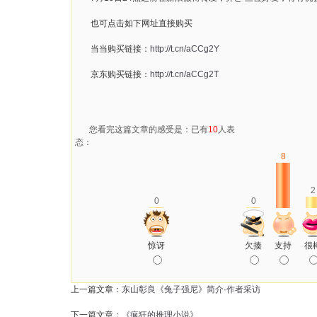
也可点击如下网址直接购买
当当购买链接：
http://t.cn/aCCg2Y
京东购买链接：
http://t.cn/aCCg2T
您看完这篇文章的感受是：已有
10
人表
态：
8
2
0
0
惊讶
欠揍
支持
很
上一篇文章：
东山彰良《兔子强尼》简介·作者采访
下一篇文章：
《疯狂的推理小说》