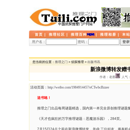
首页
|
推理社区
|
推理百科
|
推理相册
|
本
用户名：
密码：
您当前的位置：
推理之门
> 侦探推理 >
出版书讯
新浪微博转发赠
作者：老蔡
人气： 
活动页面：
http://weibo.com/1984914457/eCTwbcBzzee
送书咯！
推理之门出品每周谜题精选，国内第一本完全原创推理谜题集
《天才也疯狂的万字推理谜题：恶魔游乐园》，284页。
7月15日24点之前在新浪微博转发，并@ 三位好友，将有机