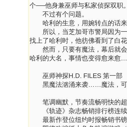
个──他身兼巫师与私家侦探双职
不过有个问题。
哈利的生意，用婉转点的话来
所以，当芝加哥市警局因为一桩
找上了哈利时，他彷佛看到了白
然而，只要有魔法，幕后就会有
哈利的大名，事情也变得愈来愈
巫师神探H.D. FILES 第一
黑魔法汹涌来袭……魔法，可
笔调幽默，节奏流畅明快的超自
《轨迹》杂志畅销排行榜连续
最新作登位纽约时报畅销书镑