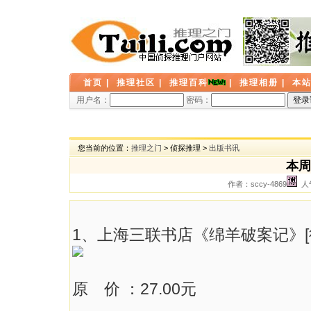
首页
|
推理社区
|
推理百科
|
推理相册
|
本
用户名：
密码：
您当前的位置：
推理之门
> 侦探推理 >
出版书讯
本周
作者：sccy-4869
人气
1、上海三联书店《绵羊破案记》[
原 价 ：27.00元