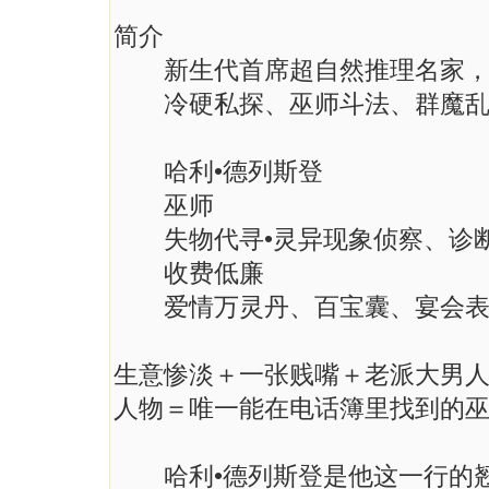
简介
新生代首席超自然推理名家，全美
冷硬私探、巫师斗法、群魔乱
哈利•德列斯登
巫师
失物代寻•灵异现象侦察、诊
收费低廉
爱情万灵丹、百宝囊、宴会表
生意惨淡＋一张贱嘴＋老派大男
人物＝唯一能在电话簿里找到的巫
哈利•德列斯登是他这一行的翘