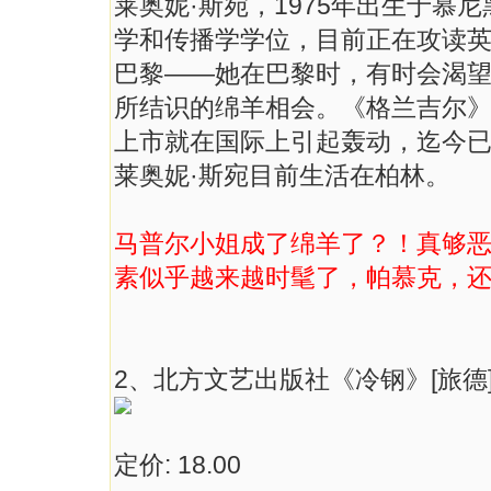
莱奥妮·斯宛，1975年出生于慕
学和传播学学位，目前正在攻读
巴黎——她在巴黎时，有时会渴
所结识的绵羊相会。《格兰吉尔
上市就在国际上引起轰动，迄今
莱奥妮·斯宛目前生活在柏林。
马普尔小姐成了绵羊了？！真够
素似乎越来越时髦了，帕慕克，还有
2、北方文艺出版社《冷钢》[旅德
定价: 18.00