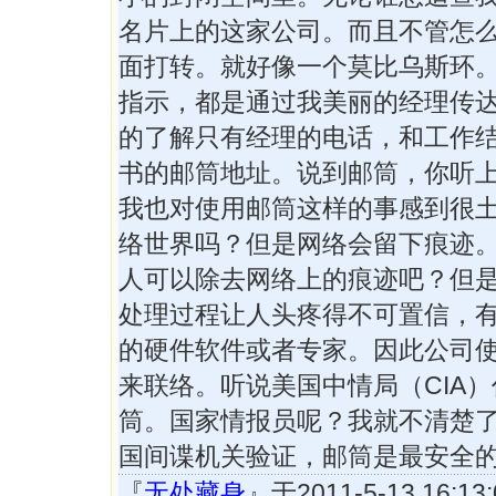
名片上的这家公司。而且不管怎
面打转。就好像一个莫比乌斯环
指示，都是通过我美丽的经理传
的了解只有经理的电话，和工作
书的邮筒地址。说到邮筒，你听
我也对使用邮筒这样的事感到很
络世界吗？但是网络会留下痕迹
人可以除去网络上的痕迹吧？但
处理过程让人头疼得不可置信，
的硬件软件或者专家。因此公司
来联络。听说美国中情局（CIA
筒。国家情报员呢？我就不清楚
国间谍机关验证，邮筒是最安全
『
无处藏身
』于2011-5-13 16: