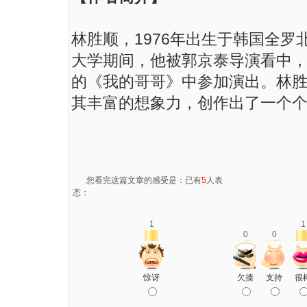
林胜顺，1976年出生于韩国全
大学期间，他被郭京泰导演看中
的《我的哥哥》中参加演出。林
其丰富的想象力，创作出了一个
您看完这篇文章的感受是：已有
5
人表
态：
1
1
0
0
惊讶
欠揍
支持
很