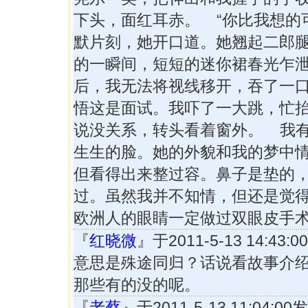
下头，面红耳赤。 “你比我想的
默片刻，她开口道。她翘起二郎
的一瞬间，短短的迷你裙春光乍
后，我无法将视线移开，吞了一
悟这是面试。我吓了一大跳，忙
说没关系，转头看着窗外。 我
生生的脸。她的外貌和我的梦中
但看得出来整过容。鼻子是垫的
过。虽然我并不知情，但还是觉
欧洲人的眼睛一定做过双眼皮手
『
红晓微
』于2011-5-13 14:43
意思是殊途同归？话说看故事介
那些有的没的呢。
『
老蔡
』于2011-5-13 11:04: