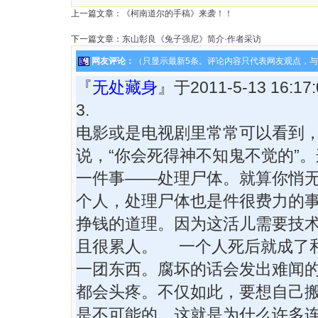
上一篇文章：
《柯南道尔的手稿》来袭！！
下一篇文章：
东山彰良《兔子强尼》简介·作者采访
网友评论：
（只显示最新5条。评论内容只代表网友观点，
『
无处藏身
』于2011-5-13 16:
3.
电影或是电视剧里常常可以看到
说，“你会死得神不知鬼不觉的”
一件事——处理尸体。就算你悄
个人，处理尸体也是件很费力的
挣钱的道理。因为这活儿需要技
且很累人。 一个人死后就成了
一团东西。腐坏的话会发出难闻
都会头疼。不仅如此，要想自己
是不可能的。这就是为什么许多