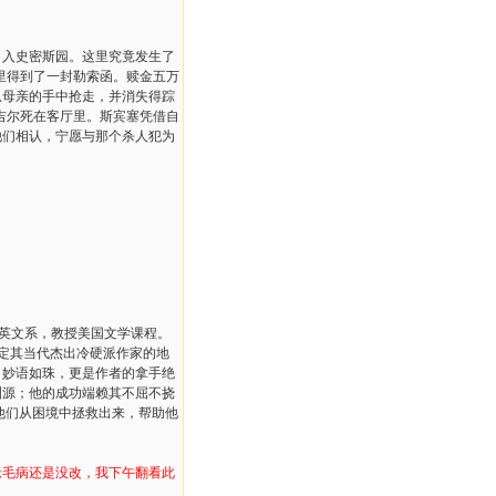
入史密斯园。这里究竟发生了
里得到了一封勒索函。赎金五万
从母亲的手中抢走，并消失得踪
吉尔死在客厅里。斯宾塞凭借自
他们相认，宁愿与那个杀人犯为
英文系，教授美国文学课程。
定其当代杰出冷硬派作家的地
、妙语如珠，更是作者的拿手绝
渊源；他的成功端赖其不屈不挠
他们从困境中拯救出来，帮助他
老毛病还是没改，我下午翻看此