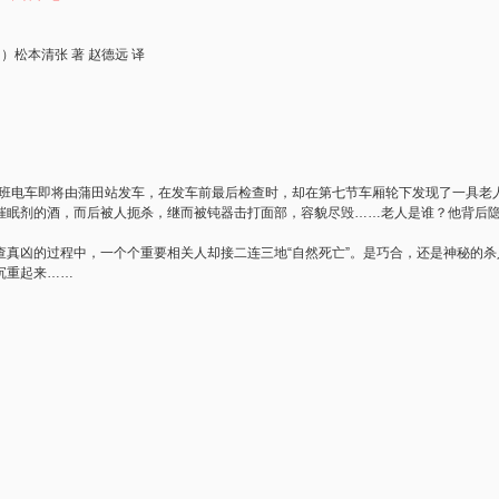
）松本清张 著 赵德远 译
首班电车即将由蒲田站发车，在发车前最后检查时，却在第七节车厢轮下发现了一具老
催眠剂的酒，而后被人扼杀，继而被钝器击打面部，容貌尽毁……老人是谁？他背后
凶的过程中，一个个重要相关人却接二连三地“自然死亡”。是巧合，还是神秘的杀
沉重起来……