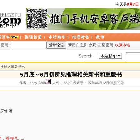
今天是
8月7日
，
理百科
|
推理相册
|
本站精华
|
推理标签
|
微博
密码：
新用户注册
参观
忘记密码
收藏本站
探推理 >
出版书讯
5月底～6月初所见推理相关新书和重版书
作者：sccy-4869
人气： 5849 发表于： 07年06月12日05点09分
罗修 著
了，看书吧……