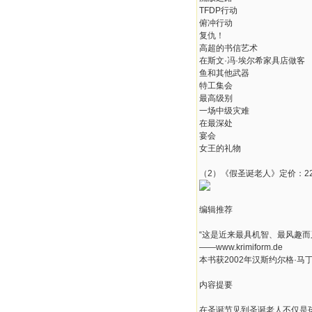
TFDP行动
俯冲行动
复仇！
高超的书信艺术
在斯文·冯·埃尔希家具店做客
鱼和其他武器
特工集会
最高级别
一场中级灾难
在最深处
宴会
女王的礼物
（2）《假圣诞老人》定价：22
编辑推荐
“这是近来最具机智、最风趣而
——www.krimiform.de
本书获2002年汉斯约尔格·马
内容提要
在圣诞节见到圣诞老人不仅是