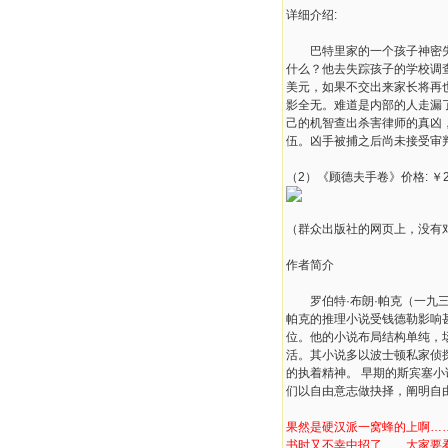
详细介绍:
巴特里家的一个孩子神密失踪
什么？他去失踪孩子的学校调
美元，如果不交出来家长将再
影全无。难道是内部的人走漏
己的机智查出杀害律师的真凶
伍。凶手被捕之后尚未接受审
（2）《顾德夫手卷》价格: ￥
（群众出版社的网页上，没有
作者简介
罗伯特·布朗·帕克（一九三
帕克的推理小说受钱德勒影响
位。他的小说布局结构单纯，
活。其小说多以波士顿私家侦
的执着精神。 早期的斯宾塞
们以自由意志做抉择，阐明自
果然是硬汉派一窝蜂的上啊…
书时又不幸中招了……大家要