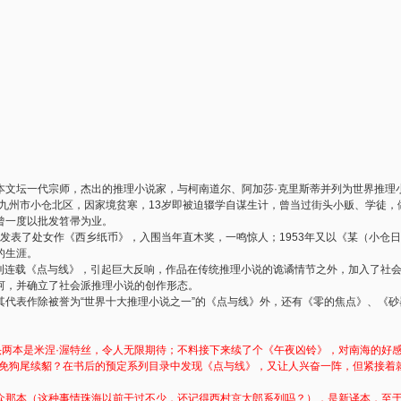
），日本文坛一代宗师，杰出的推理小说家，与柯南道尔、阿加莎·克里斯蒂并列为世界推
九州市小仓北区，因家境贫寒，13岁即被迫辍学自谋生计，曾当过街头小贩、学徒，
曾一度以批发笤帚为业。
张发表了处女作《西乡纸币》，入围当年直木奖，一鸣惊人；1953年又以《某（小仓
的生涯。
刊连载《点与线》，引起巨大反响，作品在传统推理小说的诡谲情节之外，加入了社
河，并确立了社会派推理小说的创作形态。
表作除被誉为“世界十大推理小说之一”的《点与线》外，还有《零的焦点》、《砂
头两本是米涅·渥特丝，令人无限期待；不料接下来续了个《午夜凶铃》，对南海的好
避免狗尾续貂？在书后的预定系列目录中发现《点与线》，又让人兴奋一阵，但紧接着就
众那本（这种事情珠海以前干过不少，还记得西村京太郎系列吗？），是新译本，至