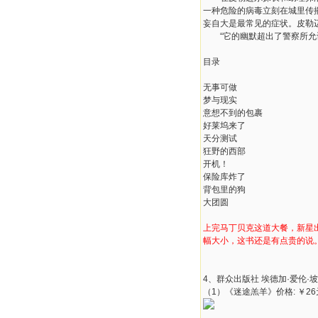
一种危险的病毒立刻在城里传
妄自大是最常见的症状。皮勒
“它的幽默超出了警察所允许
目录
无事可做
梦与现实
意想不到的包裹
好莱坞来了
天分测试
狂野的西部
开机！
保险库炸了
背包里的狗
大团圆
上完马丁贝克这道大餐，新星
幅大小，这书还是有点贵的说
4、群众出版社 埃德加·爱伦·坡
（1）《迷途羔羊》价格: ￥26