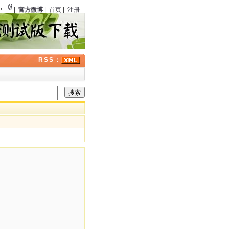
《绣像小说》
（中国）第六期刊载《银光马案》
123
周年；曾在经典福尔摩斯剧集中
|
官方微博
|
首页
|
注册
RSS：