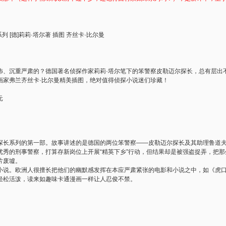
 [德]莉莉·塔尔著 插图 齐丝卡·比尔曼
怖、沉重严肃的？德国著名侦探作家莉莉·塔尔笔下的笨警察皮勒迈尔探长，总有层出
弗兰齐丝卡·比尔曼精美插图，绝对值得侦探小说迷们珍藏！
元
探长系列的第一部。故事讲述的是德国的两位笨警察——皮勒迈尔探长及其助理鲁道
优秀的刑事警察，打算存新岗位上开展“精英下乡”行动，但结果却是被强盗捉弄，把
片废墟。
。欧洲人很擅长把他们的幽默感发挥在本应严肃紧张的电影和小说之中，如《虎口
轻松活泼，读来如趣味卡通漫画一样让人忍俊不禁。