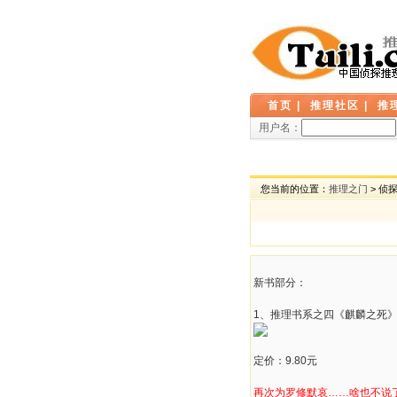
首页
|
推理社区
|
推
用户名：
您当前的位置：
推理之门
> 侦
新书部分：
1、推理书系之四《麒麟之死》
定价：9.80元
再次为罗修默哀……啥也不说