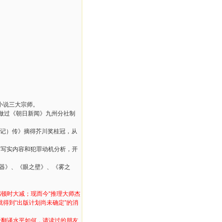
理小说三大宗师。
做过《朝日新闻》九州分社制
日记）传》摘得芥川奖桂冠，从
会写实内容和犯罪动机分析，开
器》、《眼之壁》、《雾之
感顿时大减；现而今“推理大师杰
得到“出版计划尚未确定”的消
于翻译水平如何，请读过的朋友