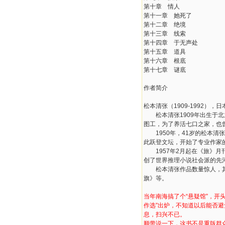
第十章 情人
第十一章 她死了
第十二章 绝境
第十三章 线索
第十四章 于无声处
第十五章 道具
第十六章 根底
第十七章 谜底
作者简介
松本清张（1909-1992
松本清张1909年出生于北
图工，为了养活七口之家，也
1950年，41岁的松本清
此跃登文坛，开始了专业作家
1957年2月起在《旅》月
创了世界推理小说社会派的先
松本清张作品数量惊人，其代
旗》等。
当年南海搞了个“悬疑馆”，开
作选”出炉，不知道以后能否
息，扫兴不已。
顺带说一下，这书不是重版群