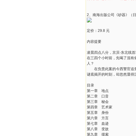
2、南海出版公司《砂器》（日
定价：29.8 元
内容提要
凌晨四点八分，京滨-东北线
在三四个小时前，先喝了混有
人？
在负责此案的今西警官追查真
谜底揭开的时刻，却忽然显得
目录
第一章 地点
第二章 口音
第三章 秘会
第四章 艺术家
第五章 身份
第六章 方言
第七章 血迹
第八章 变故
第九章 摸索