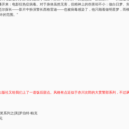
播开来：电影狂热症病毒。对于身体虽然无害，但精神上的伤害却不小：做白日梦、
迈尔探长——影片中扮演警长西格雷迪——也被病毒感染了，他只顾着做明星梦，而
的范围。”
出版社又给我们上了一道饭后甜点。风格有点近似于赤川次郎的大贯警部系列，不过
。
奖系列之[美]罗伯特·帕克
元