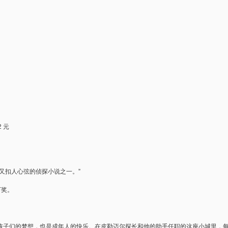
 元
又扣人心弦的侦探小说之一。”
丁奖。
孩子们的梦想，也是成年人的快乐。在皮勒迈尔探长和他的助手任职的这座小城里，