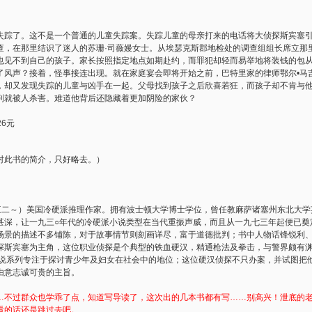
了。这不是一个普通的儿童失踪案。失踪儿童的母亲打来的电话将大侦探斯宾塞引
查，在那里结识了迷人的苏珊·司薇嫚女士。从埃瑟克斯郡地检处的调查组组长席立那
也见不到自己的孩子。家长按照指定地点如期赴约，而罪犯却轻而易举地将装钱的包
了风声？接着，怪事接连出现。就在家庭宴会即将开始之前，巴特里家的律师鄂尔•马
，却又发现失踪的儿童与凶手在一起。父母找到孩子之后欣喜若狂，而孩子却不肯与
判就被人杀害。难道他背后还隐藏着更加阴险的家伙？
26元
对此书的简介，只好略去。）
二～）美国冷硬派推理作家。拥有波士顿大学博士学位，曾任教麻萨诸塞州东北大学
甚深，让一九三○年代的冷硬派小说类型在当代重振声威，而且从一九七三年起便已奠
场景的描述不多铺陈，对于故事情节则刻画详尽，富于道德批判；书中人物话锋锐利
探斯宾塞为主角，这位职业侦探是个典型的铁血硬汉，精通枪法及拳击，与警界颇有
小说系列专注于探讨青少年及妇女在社会中的地位；这位硬汉侦探不只办案，并试图把
由意志诚可贵的主旨。
…不过群众也学乖了点，知道写导读了，这次出的几本书都有写……别高兴！泄底的
看的话还是跳过去吧。