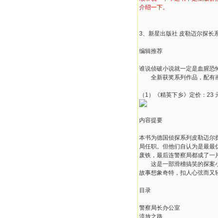
介绍一下。
3、新星出版社 皮勒迈尔探长系列
编辑推荐
谁说侦破小说就一定是血腥恐
全新获奖系列作品，配有画家
（1）《精英下乡》定价：23 
内容提要
本书为德国侦探系列皮勒迈尔
局任职。但他们自认为是最最
废铁，最后连警察局都成了一
这是一部滑稽搞笑的探案小说
故事想象奇特，扣人心弦而又
目录
警察局长办公室
流放之路