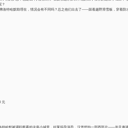
呢？
•弗洛特哈默助理在，情况会有不同吗？总之他们出去了——踩着越野滑雪板，穿着防水
 元
哈默被调职察看的这座小城里，好莱坞导演乔．汉堡想拍一部西部片——并且邀请