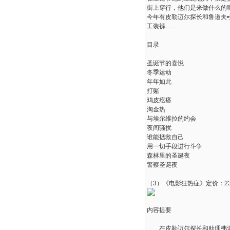
街上穿行，他们是来做什么的
今年有皮勒迈尔探长和鲁道夫
工装裤……
目录
圣诞节的喜悦
冬季运动
年年如此
打赌
鸡皮疙瘩
淘金热
与埃尔维拉的约会
夜间骚扰
谁能拯救自己
用一切手段进行斗争
森林里的圣诞夜
警察圣诞夜
（3）《电影狂热症》定价：23
内容提要
在皮勒迈尔探长和助理弗洛特