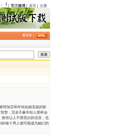
，
《绣像小说》
（中国）第六期刊载《银光马案》
123
周年；曾在经典福尔摩斯剧集
|
官方微博
|
首页
|
注册
RSS：
说家阿加莎和年轻姑娘安妮的影
过智慧，完全不象年轻人那样会
，那些让人不禁莞尔的话语，也
到的每个男人都可能成为她们的