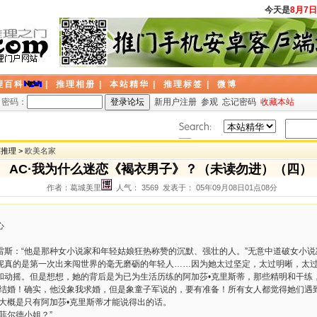
今天是
8月7日
理百科
|
推理相册
|
本站精华
|
推理标签
|
微博
密码：
新用户注册
参观
忘记密码
收藏本站
探推理 >
欧美名家
AC·我为什么迷恋《褐衣男子》？（未读勿进）（四）
作者：葛城美里
人气： 3569 发表于： 05年09月08日01点08分
心
雷斯：“他是那种女小说家和年轻姑娘狂热称赞的沉默、强壮的人。”无意中道破女小
妮真的是第一次出来闯世界的毫无磨砺的年轻人……因为她太过坚定，太过明晰，太
和动摇。但是想想，她的背后是为已为生活历练的阿加莎•克里斯蒂，那些精明和干练
他结婚！确实，他没象我求婚，但是象童子军说的，要有准备！所有女人都觉得她们遇
大概是只有阿加莎•克里斯蒂才能说得出的话。
菲尔德小姐？”