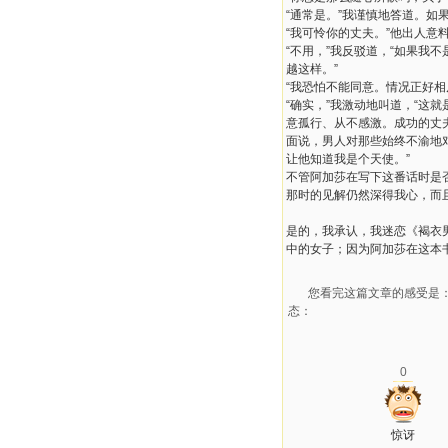
“通常是。”我谨慎地答道。如
“我可怜你的丈夫。”他出人意
“不用，”我反驳道，“如果
越这样。”
“我恐怕不能同意。情况正好相
“确实，”我激动地叫道，“
意孤行、从不感激。成功的丈
面说，男人对那些始终不渝地
让他知道我是个天使。”
不管阿加莎在写下这番话时是
那时的见解仍然深得我心，而
是的，我承认，我迷恋《褐衣
中的女子；因为阿加莎在这本
您看完这篇文章的感受是
态：
0
惊讶