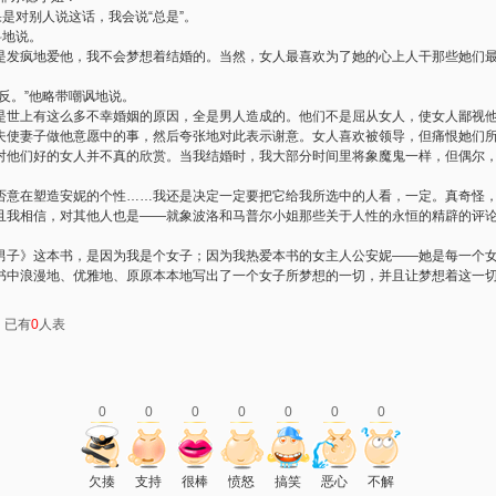
果是对别人说这话，我会说“总是”。
料地说。
我不是发疯地爱他，我不会梦想着结婚的。当然，女人最喜欢为了她的心上人干那些她们
反。”他略带嘲讽地说。
这就是世上有这么多不幸婚姻的原因，全是男人造成的。他们不是屈从女人，使女人鄙视
夫使妻子做他意愿中的事，然后夸张地对此表示谢意。女人喜欢被领导，但痛恨她们
对他们好的女人并不真的欣赏。当我结婚时，我大部分时间里将象魔鬼一样，但偶尔
否意在塑造安妮的个性……我还是决定一定要把它给我所选中的人看，一定。真奇怪
且我相信，对其他人也是——就象波洛和马普尔小姐那些关于人性的永恒的精辟的评
男子》这本书，是因为我是个女子；因为我热爱本书的女主人公安妮——她是每一个
书中浪漫地、优雅地、原原本本地写出了一个女子所梦想的一切，并且让梦想着这一
：已有
0
人表
0
0
0
0
0
0
0
欠揍
支持
很棒
愤怒
搞笑
恶心
不解