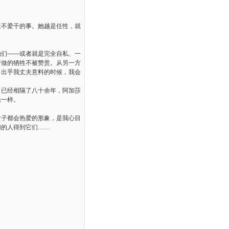
最不爱干的事。她越是任性，就
他们——或者就是完全自私、一
所做的牺牲不被赞赏。从另一方
，出乎我丈夫意料的时候，我会
，已经相隔了八十余年，阿加莎
论一样。
女子都会热爱的形象，是我心目
切的人得到它们……