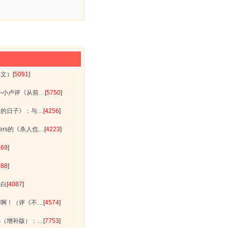
译文）
[
5091
]
—小卢评《从前…
[
5750
]
狼的日子》：与…
[
4256
]
ers的《杀人也…
[
4223
]
369
]
788
]
场白
[
4087
]
了啊！（评《不…
[
4574
]
选（增补版）：…
[
7753
]