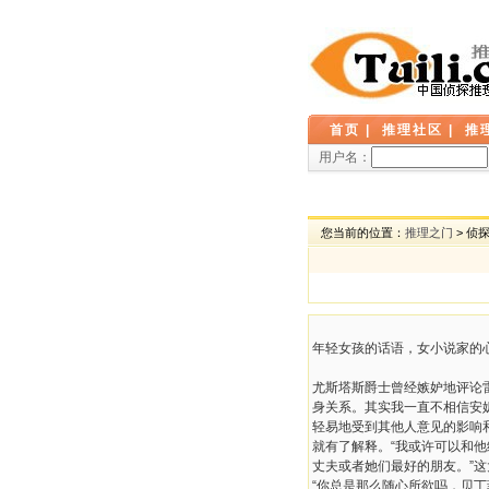
首页
|
推理社区
|
推
用户名：
您当前的位置：
推理之门
> 侦
年轻女孩的话语，女小说家的
尤斯塔斯爵士曾经嫉妒地评论
身关系。其实我一直不相信安
轻易地受到其他人意见的影响
就有了解释。“我或许可以和
丈夫或者她们最好的朋友。”这
“你总是那么随心所欲吗，贝丁