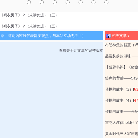
恋《褐衣男子》？（未读勿进）（三）
恋《褐衣男子》？（未读勿进）（五）
5条。评论内容只代表网友观点，与本站立场无关！）
相关文章：
布朗神父的智慧（
查看关于此文章的完整版本
品尝从前的滋味 —
【菠萝书评】《豺
笑声的背后——Say
侦探的故事（2）
[
6
侦探的故事（4）
[
4
侦探的故事——开
霍克大叔你hold住
黄金时代三大家评