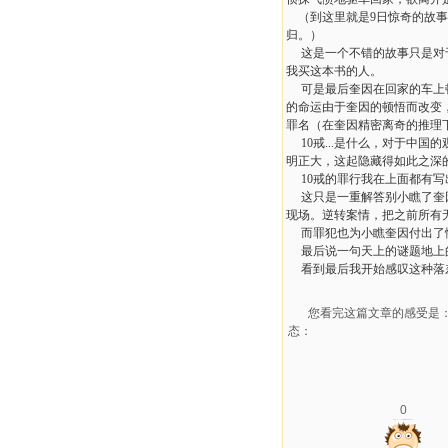
（到这里就是9日惊奇的故事
归。）
这是一个不错的故事只是对于
我买这本书的人。
可是最后奎因在回家的车上顿
的命运由于奎因的顿悟而改变
罪名（在奎因精密离奇的推理下
10戒...是什么，对于中国
明正大，这起隐藏得如此之深
10戒的罪行我在上面都有写
这只是一重解答别小瞧了奎因
现场。逆转案情，把之前所有
而罪犯也为小瞧奎因付出了惨
最后说一句天上的谜题地上的
看到最后我开始感叹这种落差
您看完这篇文章的感受是
态：
0