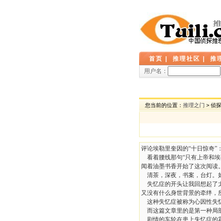
首页
|
推理社区
|
推
用户名：
您当前的位置：
推理之门
> 侦
评论埃勒里奎因的“十日惊奇”
看着腰线那句“只有上帝和埃
闻着油墨书香开始了这次阅读
清茶，深夜，书案，台灯。如
失忆症的开头让我回想起了太
又没有什么身世背景的牵绊，
这种失忆症被称为心因性失忆症
而这篇文章里的是第一种局部
剧情的车轮在患上失忆症的霍