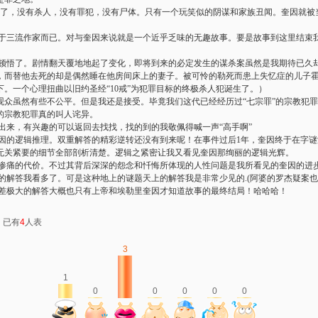
了，没有杀人，没有罪犯，没有尸体。只有一个玩笑似的阴谋和家族丑闻。奎因就被
三流作家而已。对与奎因来说就是一个近乎乏味的无趣故事。要是故事到这里结束
悟了。剧情翻天覆地地起了变化，即将到来的必定发生的谋杀案虽然是我期待已久
，而替他去死的却是偶然睡在他房间床上的妻子。被可怜的勒死而患上失忆症的儿子
。一个心理扭曲以旧约圣经“10戒”为犯罪目标的终极杀人犯诞生了。）
的观众虽然有些不公平。但是我还是接受。毕竟我们这代已经经历过“七宗罪”的宗教犯
的宗教犯罪真的叫人诧异。
出来，有兴趣的可以返回去找找，找的到的我敬佩得喊一声“高手啊”
的逻辑推理。双重解答的精彩逆转还没有到来呢！在事件过后1年，奎因终于在字谜
无关紧要的细节全部剖析清楚。逻辑之紧密让我又看见奎因那绚丽的逻辑光辉。
痛的代价。不过其背后深深的怨念和忏悔所体现的人性问题是我所看见的奎因的进
解答我看多了。可是这种地上的谜题天上的解答我是非常少见的.(阿婆的罗杰疑案
极大的解答大概也只有上帝和埃勒里奎因才知道故事的最终结局！哈哈哈！
：已有
4
人表
3
1
0
0
0
0
0