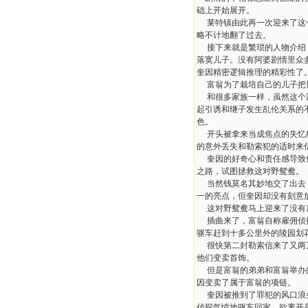
础上开始展开。
莱特镇由此再一次迎来了这个
略不计地翻了过去。
接下来就是繁琐的人物介绍，
落寞儿子。没有阿婆剧情里众
奎因精密逻辑推理的精彩性了
富翁为了栽培自己的儿子把博
和很多家族一样，虽然这个家
起引诱和继子发生乱伦关系的
色。
开头被拿来当成焦点的失忆症
的意外丢失和勒索犯的适时来
奎因的好奇心和责任感导致他
之路，试图拯救这对野鸳鸯。
当然钱莫名其妙地交了出去，信
一的亮点，但奎因却没有刻意放大.
这对野鸳鸯马上迎来了没有后
插曲来了，富翁自称雇佣侦探
驱车赶到十多公里外的陵园划
很快第二封勒索信来了又两万
他们变卖首饰。
但是富翁的弟弟和富翁举办的
因变卖了属于富翁的项链。
奎因被推到了罪犯的风口浪尖
侦探气愤地驱车回家，欲离开