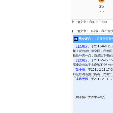
惊讶
上一篇文章：
我的生日礼物—
下一篇文章：
（转载）我不能接
网友评论：
（只显示最新
『
我爱刷牙
』于2011-6-6 1
楼主说的很好很全面，我都同
最后补充一点，新星这本书的
『
我爱刷牙
』于2011-5-27 
恶魔吹着笛子来应该不会让你
『
姚小猫
』于2011-2-11 17
那是叙诡当然只能看一次啦^
『
东风无影
』于2011-2-11 
【姚小猫在大作中谈到:】