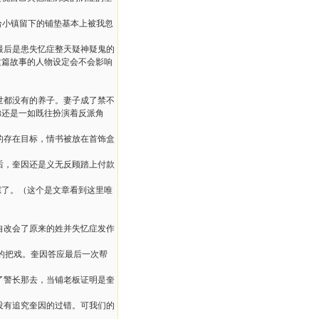
给小镇留下的铺垫基本上被我忽
最后是患失忆症整天疑神疑鬼的
这篇故事的人物设定会不会影响
世都没有的养子。妻子成了禁不
弟还是一如既往扮演着反派角
的存在目标，情书被放在首饰盒
后，奎因还是义无反顾踏上付款
踪了。（这个是文章看到这里唯
自改会了原来的姓并失忆症发作
的把戏。奎因答应最后一次帮
了警长那去，当铺老板证明是奎
没有追究奎因的过错。可我们的