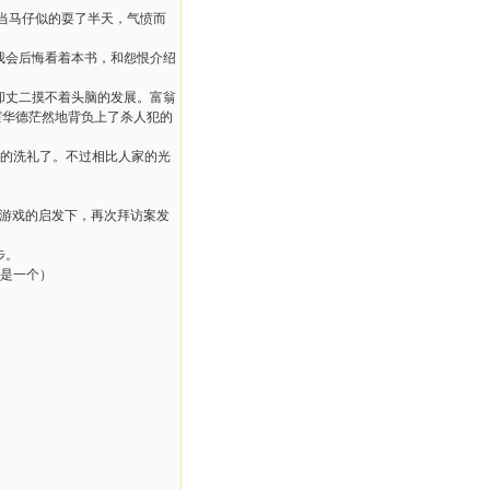
当马仔似的耍了半天，气愤而
我会后悔看着本书，和怨恨介绍
却丈二摸不着头脑的发展。富翁
霍华德茫然地背负上了杀人犯的
罪的洗礼了。不过相比人家的光
游戏的启发下，再次拜访案发
步。
也是一个）