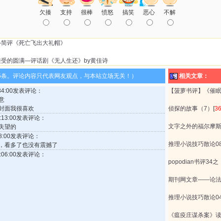
欠揍
支持
很棒
愤怒
搞笑
恶心
不解
—简评《死亡飞出大礼帽》
受的圆满—评话剧《无人生还》by黄佳诗
5条。评论内容只代表网友观点，与本站立场无关！）
相关文章：
1:34:00发表评论：
【菠萝书评】《催
意
封面我很喜欢
侦探的故事（7）
[
3
15:13:00发表评论：
文字之外的福尔摩
失望的
:08:00发表评论：
推理小说技巧散论0
^，看多了也没有震撼了
17:06:00发表评论：
popodian书评3
期刊网文章——论
推理小说技巧散论0
《瘟疫庄谋杀案》