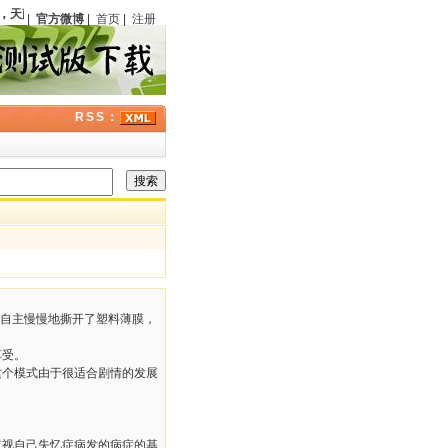
，
天藤真
（日本）诞辰
111
周年；
伊丽莎白·彼得斯
（美国）逝世
13
周年；历史上的今
|
官方微博
|
首页
|
注册
RSS：
由自主慢慢地撕开了塑料薄膜，
享受。
个模式由于很适合剧情的发展
监视自己失忆症病发的病症的基