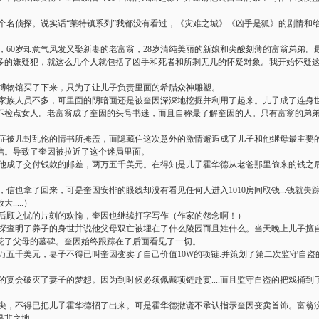
名侦探。说实话“莱特镇系列”我都没有看过，《灾难之城》《凶手是狐》的剧情和
60岁却意气风发又娶新妻的老富翁，28岁清纯美丽的新娘和尖酸刻薄的富翁弟弟。
多的嫌疑犯，就这么几个人就包括了凶手和死者和所剩无几的怀疑对象。我开始怀疑
。
物馆买了下来，只为了让儿子负责里面的希腊众神雕塑。
族人员不多，可里面的阴暗面还是被奎因深深地挖掘并利用了起来。儿子成了连身
不检点女人。老富翁成了奎因的头号书迷，而且自称最了解奎因的人。只有富翁的弟
被几封乱伦的情书所掩盖，而隐藏住这次意外的激情邂逅成了儿子和他继母最主要
信。导致了奎因被拉近了这个迷局里面。
成了交付钱款的邮差，两万五千美元。在得知是儿子霍华德从老爸那里偷来的钱之
也拿了回来，可是奎因安排的眼线却没有看见任何人进入1010房间取钱...钱就失
....）
顾之忧的片刻的欢愉，奎因也继续打字写作（作家的怨念啊！）
查明了养子的身世并说他父母双亡被埋在了什么陵园而且姓什么。当天晚上儿子擅
花了父母的墓碑。奎因始终跟踪在了后面看见了一切。
五千美元，妻子不得已叫奎因变卖了自己价值10W的项链.并策划了第二次监守自盗
宴会破灭了妻子的梦想。因为到时候必须佩戴项链赴宴....而且监守自盗的把戏捅到
，不得已把儿子霍华德招了出来。可是霍华德撒谎不承认指示奎因变卖首饰。富翁
是非之地。