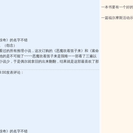
一本书要有一个好
一篇福尔摩斯活动
惊奇》的名字不错
。（怨念）
看过的所有推理小说，这次订购的《恶魔吹着笛子来》和《索命
他的是不可能了~~~~恶魔吹着笛子来是我唯一一部看了三遍以
前小说少，于是偶尔就拿旧的出来翻翻，结果就是这部最喜欢了那
:34:00发表评论：
惊奇》的名字不错