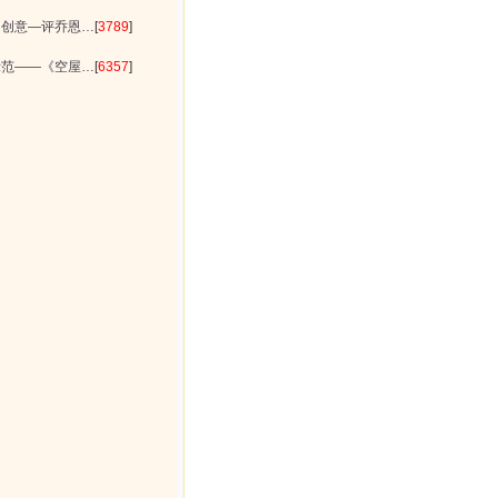
的创意—评乔恩…
[
3789
]
示范——《空屋…
[
6357
]