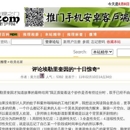
今天是
8月8日
理百科
|
推理相册
|
本站精华
|
推理标签
|
微博
密码：
新用户注册
参观
忘记密码
收藏本站
探推理 >
欧美名家
评论埃勒里奎因的“十日惊奇”
作者：黄力宏
人气： 5392 发表于： 11年02月10日14点34分
：
勒里奎因才知道故事的最终结局”我正质疑着这个炒作是否有些过分时，双手已经不
。
果没有那讨人厌的蚊子和窗外嗡嗡响的工地打桩声，我想这次阅读我会更自在，更
多的经典，一个什么都记不起来的人在一个莫名其妙的地方醒来，脑袋一片空白。这
所以最近很受人欢迎。（异邦骑士和电影谍影重重都是以这个背景展开剧情的）
分为四种类型：1.局部性失忆症：2.选择性失忆：3.全盘性失忆：4.连续性失忆。
性失忆症，就是说忘记了自己某一个阶段或时间单位内的所以事件。
华德来找埃勒里奎因叙旧（10年前的几面之缘）并邀请他去自己的家里写作，顺便