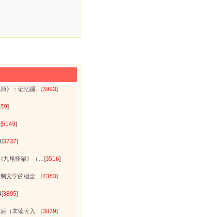
眠师》：记忆掘…
[
3993
]
659
]
斯
[
5149
]
8
[
3737
]
4之《九尾怪猫》（…
[
3516
]
法制文学的概念…
[
4363
]
4
[
3805
]
读后（未读可入…
[
3839
]