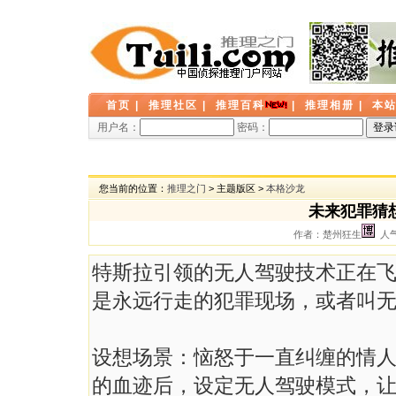
首页
|
推理社区
|
推理百科
|
推理相册
|
本
用户名：
密码：
您当前的位置：
推理之门
> 主题版区 >
本格沙龙
未来犯罪猜
作者：楚州狂生
人气：
特斯拉引领的无人驾驶技术正在
是永远行走的犯罪现场，或者叫
设想场景：恼怒于一直纠缠的情
的血迹后，设定无人驾驶模式，