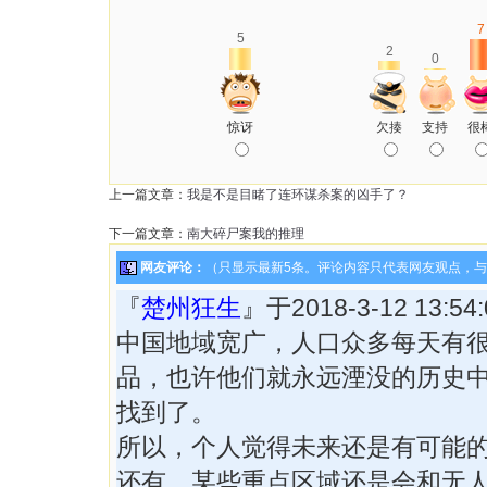
7
5
2
0
惊讶
欠揍
支持
很
上一篇文章：
我是不是目睹了连环谋杀案的凶手了？
下一篇文章：
南大碎尸案我的推理
网友评论：
（只显示最新5条。评论内容只代表网友观点，
『
楚州狂生
』于2018-3-12 13:
中国地域宽广，人口众多每天有
品，也许他们就永远湮没的历史
找到了。
所以，个人觉得未来还是有可能
还有，某些重点区域还是会和无