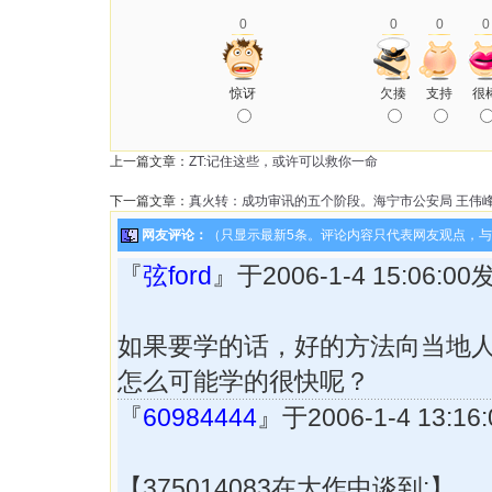
0
0
0
0
惊讶
欠揍
支持
很
上一篇文章：
ZT:记住这些，或许可以救你一命
下一篇文章：
真火转：成功审讯的五个阶段。海宁市公安局 王伟
网友评论：
（只显示最新5条。评论内容只代表网友观点，
『
弦ford
』于2006-1-4 15:06:
如果要学的话，好的方法向当地
怎么可能学的很快呢？
『
60984444
』于2006-1-4 13:
【375014083在大作中谈到:】