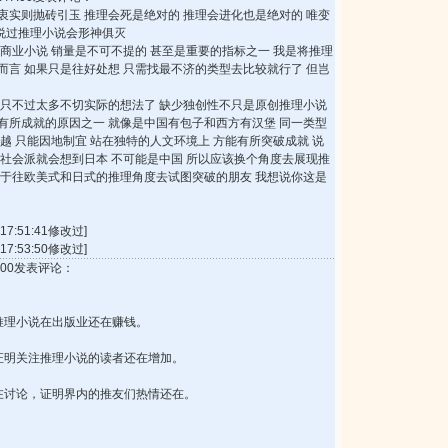
初衷实则抛砖引玉 推理会死是绝对的 推理会进化也是绝对的 唯变
没说过推理小说会形神俱灭
商业小说 销量是不可不提的 甚至是重要的指标之一 我是将推理
而言 如果只是往好处想 只需找最不济的类型去比较就行了 但岂
 只不过太多不切实际的想法了 缺少独创性不只是原创推理小说
有所成就的原因之一 就像是中国有包子和西方有汉堡 同一类型
越 只能因地制宜 站在独特的人文环境上 方能有所突破成就 说
道社会派就会想到日本 不可能是中国 所以应该换个角度去展现推
力于往欧美式和日式的推理角度去试图突破的朋友 我想说你这是
7:51:41修改过]
7:53:50修改过]
50:00发表评论：
推理小说在出版业还在赚钱。
证明关注推理小说的读者还在增加。
在讨论，证明界内的推友们热情还在。