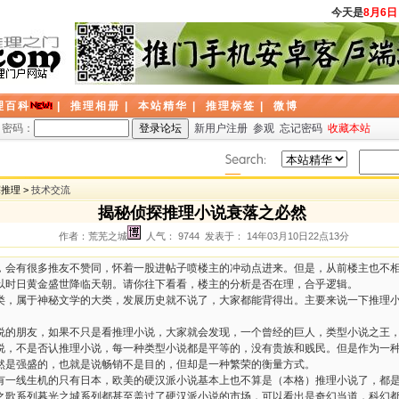
今天是
8月6日
理百科
|
推理相册
|
本站精华
|
推理标签
|
微博
密码：
新用户注册
参观
忘记密码
收藏本站
探推理 >
技术交流
揭秘侦探推理小说衰落之必然
作者：荒芜之城
人气： 9744 发表于： 14年03月10日22点13分
，会有很多推友不赞同，怀着一股进帖子喷楼主的冲动点进来。但是，从前楼主也不
以时日黄金盛世降临天朝。请你往下看看，楼主的分析是否在理，合乎逻辑。
类，属于神秘文学的大类，发展历史就不说了，大家都能背得出。主要来说一下推理
说的朋友，如果不只是看推理小说，大家就会发现，一个曾经的巨人，类型小说之王
说，不是否认推理小说，每一种类型小说都是平等的，没有贵族和贱民。但是作为一
然是强盛的，也就是说畅销不是目的，但却是一种繁荣的衡量方式。
有一线生机的只有日本，欧美的硬汉派小说基本上也不算是（本格）推理小说了，都
之歌系列暮光之城系列都甚至盖过了硬汉派小说的市场，可以看出是奇幻当道，科幻