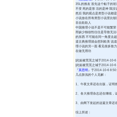
35L的推友 首先这个帖子的
不变 死的是形 活的是神 我
然后 我的观点是类型小说都是
小说放在所有类型小说里比较
非自欺欺人
中国推理小说不是不可能繁荣
而缺少独创性往往是导致无法
的东西 不可能在同一角度去超
道古典推理就会想到欧美 说
理小说的另一面 看见很多致
在做无用功
[此贴被荒芜之城于2014-10-6 1
[此贴被荒芜之城于2014-10-6 1
『
莫思明
』于2014-10-6 8:
几点肤浅的个人见解：
1、午夜文库还在出版，证明
2、各大推理杂志还在继续，
3、由阁下发起的这篇文章还
综上所述：