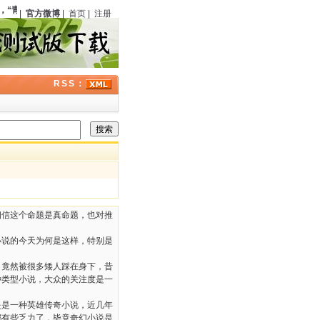
，
“青社”
（中国）正式成立，程小青、严独鹤等在上海东亚酒楼聚餐
104
周年；
高桥克
|
官方微博
|
首页
|
注册
RSS：
相信这个命题是真命题，也对推
小说的今天为何是这样，特别是
，竟然被很多矮人踩在身下，昔
种类型小说，大众的关注度是一
是是一种英雄传奇小说，近几年
都有些乏力了，毕竟奇幻小说是