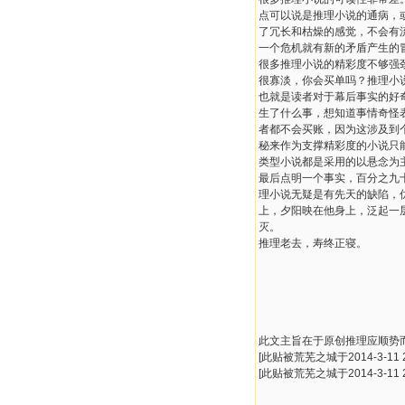
点可以说是推理小说的通病，
了冗长和枯燥的感觉，不会有
一个危机就有新的矛盾产生的
很多推理小说的精彩度不够强
很寡淡，你会买单吗？推理小
也就是读者对于幕后事实的好
生了什么事，想知道事情奇怪
者都不会买账，因为这涉及到
秘来作为支撑精彩度的小说只
类型小说都是采用的以悬念为
最后点明一个事实，百分之九
理小说无疑是有先天的缺陷，
上，夕阳映在他身上，泛起一
灭。
推理老去，寿终正寝。
此文主旨在于原创推理应顺势
[此贴被荒芜之城于2014-3-11 2
[此贴被荒芜之城于2014-3-11 2