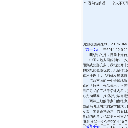
PS 说句装的话：一个人不可
[此贴被荒芜之城于2014-10-9 2
『
武士文心
』于2014-10-6 
我想说的是，目前中港台方
中国内地方面的创作，多是
用到残的那几条，我指的并非
和胶纸的低级玩意，只是作出
叙述性诡计，也的确发展成熟
港台方面的一个普遍现象，
式的「炫学」作品杀出，内容
田庄司式的不相干学述内容，
心尤为重要，推理小说毕竟是
两岸三地的作家们也很少交
面是岛田庄司式的炫学模式，
发表，发展蓬勃迅速，然而日
自己的创意，也就更不可言之
[此贴被武士文心于2014-10-7 1
『
荒芜之城
』于2014-10-6 