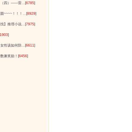
例（四）——雷…
[
6785
]
圆~~~~！！！…
[
8929
]
查找】推理小说…
[
7975
]
1903
]
，女性该如何防…
[
6611
]
分数兼奖励！
[
6456
]