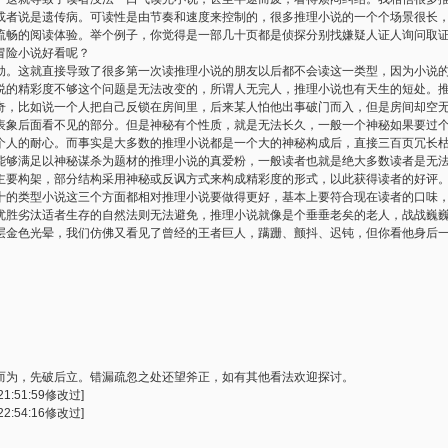
或者说是遗传病。可读性是由节奏和速度来控制的，很多推理小说的一个个场景很长
流畅的阅读体验。举个例子，你觉得是一部几十页都是侦探分别找嫌疑人证人询问取
冒险小说好看呢？
劲。这就直接导致了很多第一次读推理小说的朋友以后都不会读这一类型，因为小说
说的精彩度不够这个问题是无法改变的，所谓人无完人，推理小说也有天生的短处。
奇，比如说一个人把自己反锁在房间里，后来某人怕他出事破门而入，但是房间却空
表象后面看不见的部分。但是神秘有个性质，就是无法长久，一般一个神秘如果要过
个人的耐心。而事实是大多数的推理小说都是一个大的神秘构成后，直接三百页冗长
能够满足以神秘谋杀为题材的推理小说的真爱粉，一般读者也就是绝大多数读者是无
主要构架，部分结构采用神秘或反讽方式来构成精彩度的形式，以此获得读者的好评
十的类型小说这三个方面都相对推理小说要做得更好，基本上要符合现在读者的口味
优胜劣汰适者生存的自然法则无法避免，推理小说就像是个垂垂老矣的老人，战战巍
层金色光晕，我们仿佛又看见了曾经的王者巨人，蹒跚、颤抖、迟钝，但你看他身后
而为，先破后立。错漏疏忽之处还望斧正，如有其他看法欢迎探讨。
1:51:59修改过]
2:54:16修改过]