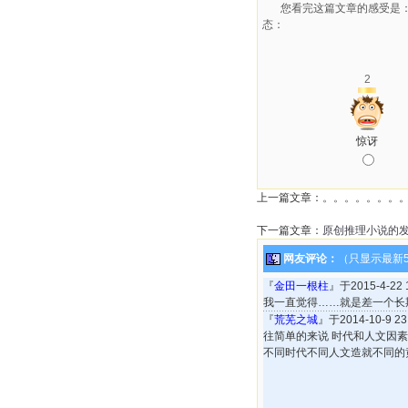
您看完这篇文章的感受是
态：
2
惊讶
上一篇文章：
。。。。。。。
下一篇文章：
原创推理小说的
网友评论：
（只显示最新
『
金田一根柱
』于2015-4-22
我一直觉得……就是差一个长
『
荒芜之城
』于2014-10-9 
往简单的来说 时代和人文因
不同时代不同人文造就不同的