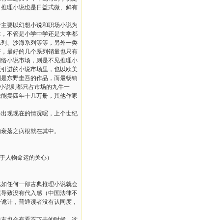
）推理小说也是日益式微、鲜有
看主要以幻想小说和职场小说为
体，不管是小学中学还是大学都
系列、沙海系列等等，另外一类
好，最好的几个系列销量也只有
网络小说市场，则是不见推理小
版引进的小说市场里，也以欧美
则是东野圭吾的作品，而最畅销
小说则都只占市场的九牛一
法能卖四年十几万册，其他作家
会出现现在的情况呢，上个世纪
的衰落之病根就在其中。
对于人物命运的关心）
比如任何一部古典推理小说就会
境导致没有代入感（中国法律不
奇诡计，普通读者没有认同度，
推友也会有看不下去的时候。这