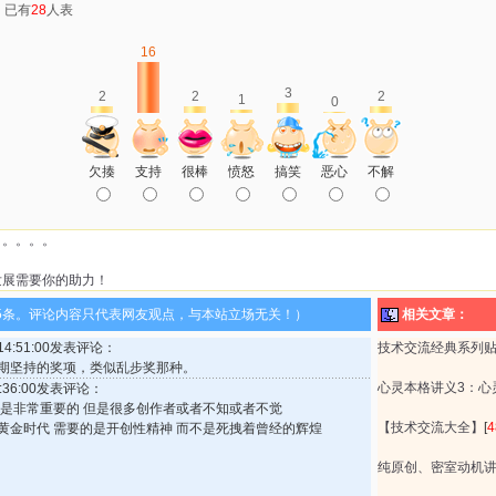
：已有
28
人表
16
3
2
2
2
1
0
欠揍
支持
很棒
愤怒
搞笑
恶心
不解
。。。。。
发展需要你的助力！
5条。评论内容只代表网友观点，与本站立场无关！）
相关文章：
 14:51:00发表评论：
技术交流经典系列
期坚持的奖项，类似乱步奖那种。
心灵本格讲义3：心
23:36:00发表评论：
素是非常重要的 但是很多创作者或者不知或者不觉
【技术交流大全】
[
4
黄金时代 需要的是开创性精神 而不是死拽着曾经的辉煌
纯原创、密室动机