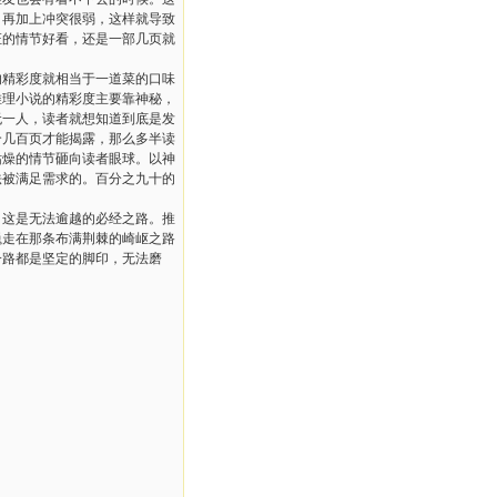
，再加上冲突很弱，这样就导致
证的情节好看，还是一部几页就
的精彩度就相当于一道菜的口味
推理小说的精彩度主要靠神秘，
无一人，读者就想知道到底是发
个几百页才能揭露，那么多半读
枯燥的情节砸向读者眼球。以神
法被满足需求的。百分之九十的
。
，这是无法逾越的必经之路。推
巍走在那条布满荆棘的崎岖之路
一路都是坚定的脚印，无法磨