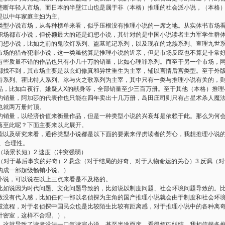
垄断年轻人市场。而日本的半壁江山也是属于非（本格）推理的社会派小说，（本格
是以中年家庭主妇为主。
类型小说市场，从各种榜单来看，似乎压根没有推理小说的一席之地。从实体书市场
职场都市小说，但份额最大的还是幻想小说，其针对的是中国小说读者主力军学生群
幻想小说，比如之前的鬼吹灯系列、盗墓笔记系列，以及现在的龙族系列、查理九世
市场的猎奇犯罪小说，这一类虽然算是推理小说的近亲，但是市场反应也不算是非常
有些质量不错的作品也只有小几十万的销量，比如心理罪系列。而至于另一个市场，
都找不到，其市场主要是以玄幻修真和异世重生为主宰，辅以言情后宫类型。至于外
特系列、霍比特人系列、冰与火之歌系列为主宰，其中只有一类与推理小说有关的，
品，比如白夜行、嫌疑人X的献身等，全部销量至少三百万册。至于其他（本格）推理
的销量，阿加莎的代表作也只能在四年卖出十几万册，岛田庄司则只有占星术杀人魔
也就两万册封顶。
的销量，以经济价值来衡量作品，但是一种类型小说的兴衰却是依赖于此。那么为何
落至此呢？下面主要来以此展开。
读以及研究来看，通俗类型小说都是以下面的要素来俘虏读者的芳心，我想推理小说
、合理性。
奏（场景长短）2.速度（冲突强弱）
秘（对于幕后事实的好奇）2.悬念（对于结局的好奇、对于人物命运的关心）3.反讽（
构成一部超级畅销小说。）
小说，可以说在以上三点来看是不及格的。
比如说因为时代问题、文化问题导致的，比如说以制度问题、社会环境问题导致的。
致没有代入感，比如任何一部以名侦探为主角的国产推理小说就会由于制度和社会环
破流程，对于名侦探中国民众也是比较陌生比较有距离感，对于推理小说中的各种离
计密室，这样不合理。）。
。这就导致了读者没法一口气读完小说，甚至半途而废，看得烦闷纠结。我相信很多