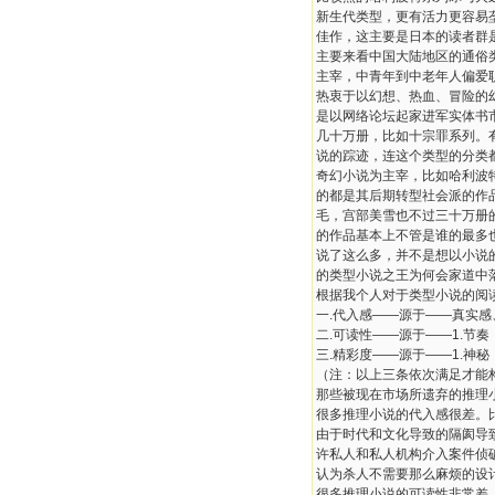
新生代类型，更有活力更容易
佳作，这主要是日本的读者群
主要来看中国大陆地区的通俗
主宰，中青年到中老年人偏爱
热衷于以幻想、热血、冒险的
是以网络论坛起家进军实体书
几十万册，比如十宗罪系列。
说的踪迹，连这个类型的分类
奇幻小说为主宰，比如哈利波
的都是其后期转型社会派的作
毛，宫部美雪也不过三十万册
的作品基本上不管是谁的最多
说了这么多，并不是想以小说
的类型小说之王为何会家道中
根据我个人对于类型小说的阅
一.代入感——源于——真实感
二.可读性——源于——1.节
三.精彩度——源于——1.神
（注：以上三条依次满足才能
那些被现在市场所遗弃的推理
很多推理小说的代入感很差。
由于时代和文化导致的隔阂导
许私人和私人机构介入案件侦
认为杀人不需要那么麻烦的设
很多推理小说的可读性非常差