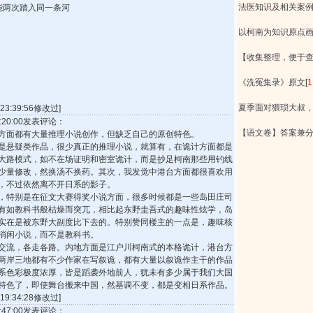
法医知识及相关案
能两次踏入同一条河
以柯南为知识原点画
【收集整理，便于
《洗冤集录》原文
[
1
夏季面对猥琐大叔
3:39:56修改过]
21:20:00发表评论：
【语文卷】答案兼
面都有大量推理小说创作，但缺乏自己的原创特色。
悬疑类作品，很少真正的推理小说，就算有，在诡计方面都是
大路模式，如不在场证明和密室诡计，而是抄足柯南那些用钓线
少量修改，然换汤不换药。其次，我发觉中港台方面都很喜欢用
，不过依然离不开日系的影子。
特别是在征文大赛得奖小说方面，很多时候都是一些岛田庄司
有如教科书般枯燥而突兀，相比起东野圭吾式的趣味性炫学，岛
实在是被东野大副度比下去的。特别赞同楼主的一点是，趣味核
消闲小说，而不是教科书。
流，各走各路。内地方面是江户川柯南式的本格诡计，港台方
两岸三地都有不少作家在写叙诡，都有大量以叙诡作主干的作品
系色彩极度浓厚，皆是蹈袭外地前人，犹未有多少属于我们大国
特色了，即使舞台搬来中国，然基调不变，都是变相日系作品。
9:34:28修改过]
17:47:00发表评论：