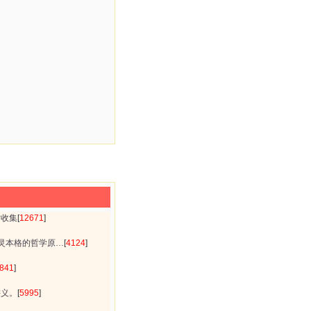
贴收集
[
12671
]
灵本格的哲学原…
[
4124
]
841
]
讲义。
[
5995
]