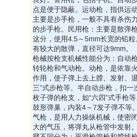
点是便于隐蔽。运动枪，指供运
主要是步手枪，一般不具有杀伤力，
的步手枪。民用枪：主要是散弹
这分，使用4.5～5mm长宽的铅
有较大的散弹，直径可达9mm。
枪械按枪支机械性能分为：自动
转轮枪和气动枪。动枪，是依靠
作用，使子弹上去上膛、发射、退
三”式步枪等。半自动步枪，扣一
枚子弹的枪支，如“六四”式手枪
鼓形弹巢，内装4～7发子弹不等
气枪，是用人力操纵机械，使密
大的气压，将弹丸从枪管中发射。
壁不同分为：平滑枪管枪和膛线