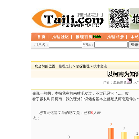
首页
|
推理社区
|
推理百科
|
推理相册
|
本
用户名：
密码：
您当前的位置：
推理之门
> 侦探推理 >
技术交流
以柯南为知识
作者：血色祭奠
人气：
先说一句啊，本帖我在柯南贴吧发过，不过已经沉了........哎
看了很长时间柯南，我的课外知识储备基本上都是从柯南延伸的~
您看完这篇文章的感受是：已有
6
人表
态：
3
2
1
0