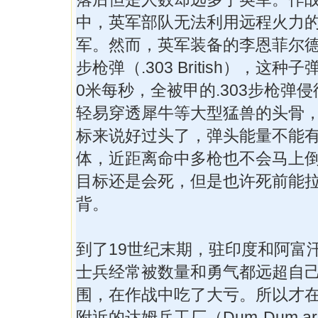
中，英军部队无法利用远程火力
军。然而，英军装备的李恩菲尔德步
步枪弹（.303 British），这种
0米每秒，全被甲的.303步枪弹
轻易穿透犀牛等大型猛兽的头骨
标来说好过头了，弹头能量不能
体，近距离命中多枪也不会马上
目标还是会死，但是也许死前能
背。
到了19世纪末期，驻印度和阿富
士兵经常被数量和勇气都远超自
围，在作战中吃了大亏。所以才
附近的达姆兵工厂（Dum-Dum ar