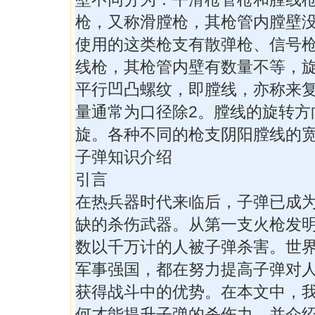
枪，又称滑膛枪，其枪管内膛壁
使用的这类枪支有散弹枪、信号
线枪，其枪管内壁有数量不等，
平行凹凸螺纹，即膛线，亦称来
量通常为口径除2。膛线的旋转方
旋。各种不同的枪支阴阳膛线的
子弹知识介绍
引言
在热兵器时代来临后，子弹已成
缺的杀伤武器。从第一支火枪发
数以千万计的人被子弹杀害。世
军事强国，都在努力提高子弹对
获得战斗中的优势。在本文中，
何才能提升子弹的杀伤力，并介