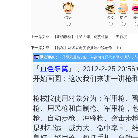
惊讶
欠揍
支持
很
上一篇文章：
【毒物解析】【第四弹】观赏植物——夹竹桃
下一篇文章：
【转移】从读者角度谈推理小说创作（上）
网友评论：
（只显示最新5条。评论内容只代表网友观点，
『
血色祭奠
』于2012-2-25 20:
开始画圆：这次我们来讲一讲枪
枪械按使用对象分为：军用枪、
枪、用民枪和自制枪。军用枪，
枪、自动步枪、冲锋枪、突击步
是射程远、威力大、命中率高、
良好。警用枪，包括手机、自动