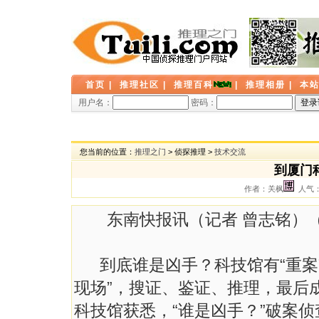
首页
|
推理社区
|
推理百科
|
推理相册
|
本
用户名：
密码：
您当前的位置：
推理之门
> 侦探推理 >
技术交流
到厦门
作者：关枫
人气： 
东南快报讯（记者 曾志铭）
到底谁是凶手？科技馆有“重案”
现场”，搜证、鉴证、推理，最后
科技馆获悉，“谁是凶手？”破案