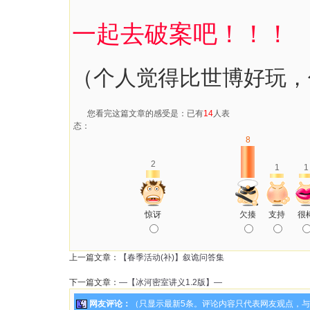
一起去破案吧！！！
（个人觉得比世博好玩，你
您看完这篇文章的感受是：已有
14
人表
态：
8
2
1
1
惊讶
欠揍
支持
很
上一篇文章：
【春季活动(补)】叙诡问答集
下一篇文章：
—【冰河密室讲义1.2版】—
网友评论：
（只显示最新5条。评论内容只代表网友观点，