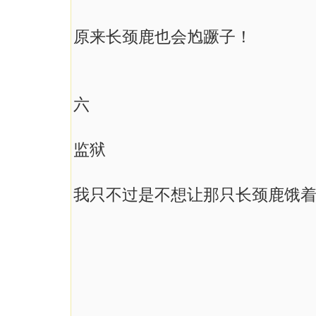
原来长颈鹿也会尥蹶子！
六
监狱
我只不过是不想让那只长颈鹿饿