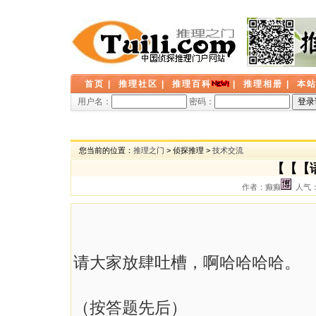
首页
|
推理社区
|
推理百科
|
推理相册
|
本
用户名：
密码：
您当前的位置：
推理之门
> 侦探推理 >
技术交流
【【【
作者：癫癫
人气： 
请大家放肆吐槽，啊哈哈哈哈。
（按答题先后）