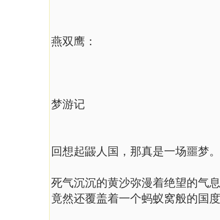
燕双鹰：
梦游记
回想起鼹人国，那真是一场噩梦
死气沉沉的黄沙弥漫着绝望的气
竟然还覆盖着一个蚂蚁窝般的国