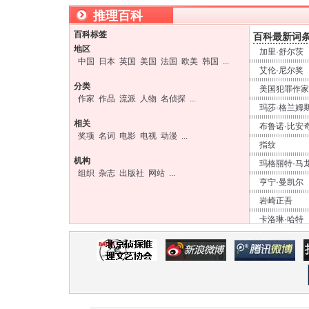
推理百科
百科标签
百科最新词
地区
加里·舒尔茨
中国
日本
英国
美国
法国
欧美
韩国
...
艾伦·尼尔奖
分类
美国犯罪作家
作家
作品
流派
人物
名侦探
...
玛莎·格兰姆
相关
布鲁诺·比安
奖项
名词
电影
电视
动漫
...
指纹
机构
玛格丽特·马
组织
杂志
出版社
网站
...
亨宁·曼凯尔
岩崎正吾
卡洛琳·哈特