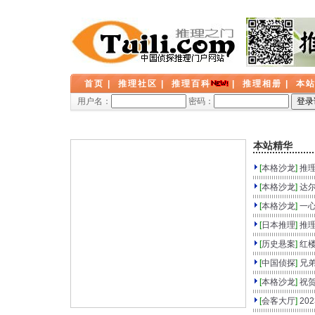
首页
|
推理社区
|
推理百科
|
推理相册
|
本
用户名：
密码：
本站精华
[
本格沙龙
]
推
[
本格沙龙
]
达
[
本格沙龙
]
一
[
日本推理
]
推
[
历史悬案
]
红
[
中国侦探
]
兄
[
本格沙龙
]
祝
[
会客大厅
]
20