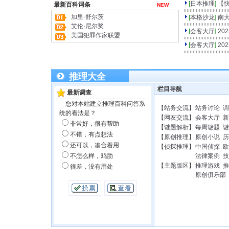
[
日本推理
]
【
最新百科词条
NEW
加里·舒尔茨
[
本格沙龙
]
南
艾伦·尼尔奖
[
会客大厅
]
20
美国犯罪作家联盟
[
会客大厅
]
20
推理大全
栏目导航
最新调查
您对本站建立推理百科问答系
【
站务交流
】
站务讨论
调
统的看法是？
【
网友交流
】
会客大厅
新
非常好，很有帮助
【
谜题解析
】
每周谜题
谜
不错，有点想法
【
原创推理
】
原创小说
历
还可以，凑合着用
【
侦探推理
】
中国侦探
欧
不怎么样，鸡肋
法律案例
技
【
主题版区
】
推理游戏
推
很差，没有用处
原创俱乐部