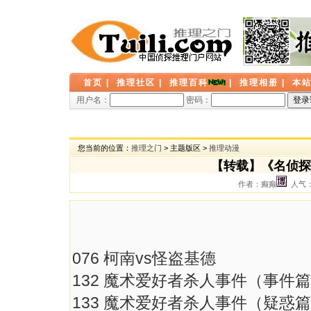
首页
|
推理社区
|
推理百科
|
推理相册
|
本
用户名：
密码：
您当前的位置：
推理之门
> 主题版区 >
推理动漫
【转载】《名侦探
作者：癫癫
人气： 
076 柯南vs怪盗基德
132 魔术爱好者杀人事件（事件
133 魔术爱好者杀人事件（疑惑