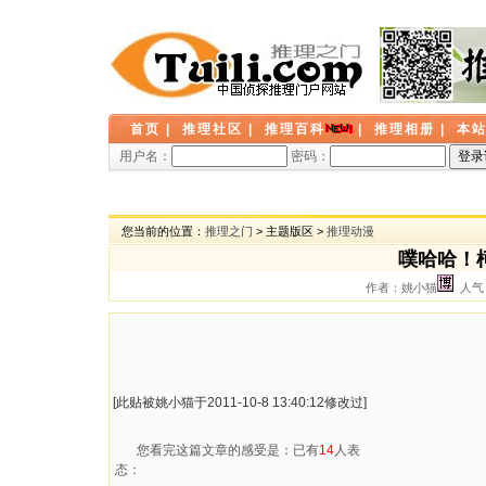
首页
|
推理社区
|
推理百科
|
推理相册
|
本
用户名：
密码：
您当前的位置：
推理之门
> 主题版区 >
推理动漫
噗哈哈！
作者：姚小猫
人气：
[此贴被姚小猫于2011-10-8 13:40:12修改过]
您看完这篇文章的感受是：已有
14
人表
态：