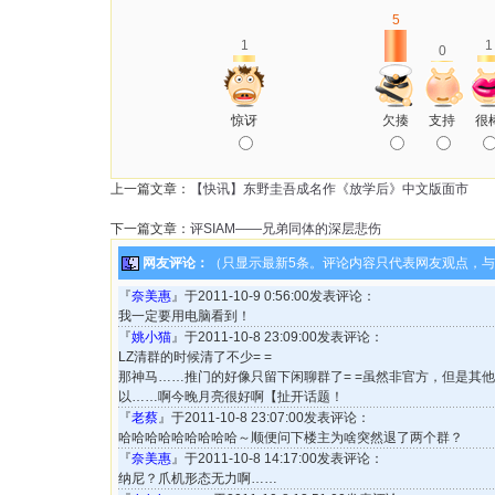
5
1
1
0
惊讶
欠揍
支持
很
上一篇文章：
【快讯】东野圭吾成名作《放学后》中文版面市
下一篇文章：
评SIAM——兄弟同体的深层悲伤
网友评论：
（只显示最新5条。评论内容只代表网友观点，
『
奈美惠
』于2011-10-9 0:56:00发表评论：
我一定要用电脑看到！
『
姚小猫
』于2011-10-8 23:09:00发表评论：
LZ清群的时候清了不少= =
那神马……推门的好像只留下闲聊群了= =虽然非官方，但是其
以……啊今晚月亮很好啊【扯开话题！
『
老蔡
』于2011-10-8 23:07:00发表评论：
哈哈哈哈哈哈哈哈哈～顺便问下楼主为啥突然退了两个群？
『
奈美惠
』于2011-10-8 14:17:00发表评论：
纳尼？爪机形态无力啊……