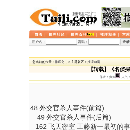
首页
|
推理社区
|
推理百科
|
推理相册
|
本
用户名：
密码：
您当前的位置：
推理之门
> 主题版区 >
推理动漫
【转载】《名侦探
作者：癫癫
人气： 
48 外交官杀人事件(前篇)
49 外交官杀人事件(后篇)
162 飞天密室 工藤新一最初的