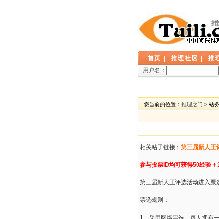
首页
|
推理社区
|
推
用户名：
您当前的位置：
推理之门
> 站
相关帖子链接：
第三届新人王
参与投票ID均可获得50经验＋
第三届新人王评选活动进入票
票选规则：
1、采用网络票选，每人拥有