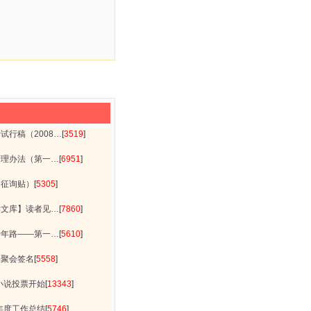
试行稿（2008…
[
3519
]
管理办法（第一…
[
6951
]
（征询贴）
[
5305
]
读文库】读者见…
[
7860
]
十年路——第一…
[
5610
]
海聚会签名
[
5558
]
理小说投票开始
[
13343
]
门年度工作总结
[
5746
]