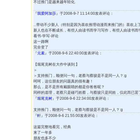
不过推门是越来越年轻化.
『
我爱阿加莎
』于2008-9-7 11:14:00发表评论：
...带动不少新人（特别是因为喜欢推理动漫而来推门的）喜欢
新人也在不断成长，有些人由读书而学习写作，有些人由读书而
看书-学写-评论
这一路啊
完全变了
『
元素
』于2008-9-6 22:40:00发表评论：
【堀尾克树在大作中谈到:】
＞
＞支持推门，顺便问一句，老蔡与蔡骏是不是同一人？:g
呵呵，这位朋友的问题真的很有趣！
那么，是不是所有戴眼睛的都是你爸爸呢？
同样的道理，老蔡只是碰巧姓蔡，与蔡骏只是同姓，仅此而已罢
『
堀尾克树
』于2008-9-6 22:34:00发表评论：
支持推门，顺便问一句，老蔡与蔡骏是不是同一人？:g
『
軒
』于2008-9-6 21:55:00发表评论：
这篇完整地看完，经典
来了一年多
朋友也多不少