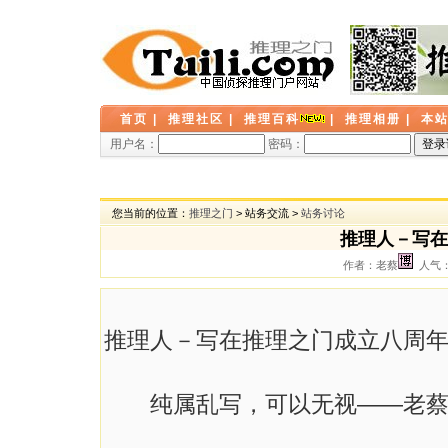
首页
|
推理社区
|
推理百科
|
推理相册
|
本
用户名：
密码：
您当前的位置：
推理之门
> 站务交流 >
站务讨论
推理人－写在
作者：老蔡
人气： 
推理人－写在推理之门成立八周
纯属乱写，可以无视——老