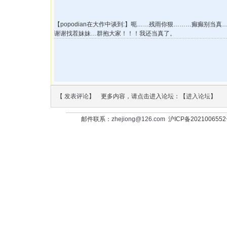
【popodian在大作中谈到:】呃……残雨你狠………癫癫别当
谢谢找茬妹妹…群抱大家！！！我还当真了。
【
发表评论
】 更多内容，请点击进入论坛：【
进入论坛
】
邮件联系：
zhejiong@126.com
沪ICP备202100655