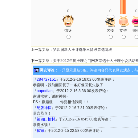
0
0
0
惊讶
欠揍
支持
很
上一篇文章：
第四届新人王评选第三阶段票选阶段
下一篇文章：
关于2012年度推理之门网友票选十大推理小说活动
网友评论：
（只显示最新5条。评论内容只代表网友观点，
『
284727151
』于2012-2-16 18:02:00发表评论：
恭喜啊～我前面回复了一条好像回复失败了……
『
popodian
』于2012-2-16 8:36:00发表评论：
谢谢棺材，谢谢神探~
PS：癫癫樣……你要相信我啊！！
『
绝版神探
』于2012-2-16 7:31:00发表评论：
恭喜恭喜！
『
第四口棺材
』于2012-2-16 0:45:00发表评论：
恭喜水镜！
『
癫癫
』于2012-2-15 22:58:00发表评论：