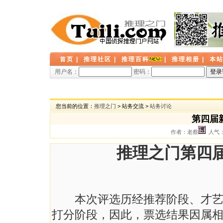
首页
|
推理社区
|
推理百科
|
推理相册
|
本
用户名：
密码：
您当前的位置：
推理之门
> 站务交流 >
站务讨论
第四届
作者：老蔡
人气： 
推理之门第四
本次评选历经推荐阶段、才艺展
打分阶段，因此，票选结果因属