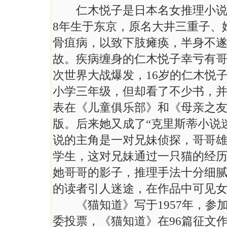
仁木悦子是日本名女推理小说作
8年生于东京，原名大井三重子、
骨疽病，以致下肢瘫痪，半身不
故。疾病缠身的仁木悦子幸亏有
次世界大战爆发，16岁的仁木悦
小学三年级，但却看了不少书，并
表在《儿童俱乐部》和《母亲之友
版。后来她又成了“克里斯蒂小说
说的主角是一对兄妹侦探，哥哥
学生，这对兄妹通过一只猫的经
她哥哥的影子，推理手法十分细
的读者引人迷途，在作品中可见
《猫知道》写于1957年，参
委投票，《猫知道》在96篇征文