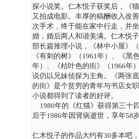
探小说奖。仁木悦子获奖后，《猫
又拍成电影。丰厚的稿酬收入改善
次手术，终于能在家中行走，并
婚，婚后两人和谐美满。仁木悦子
部长篇推理小说，《林中小屋》（1
《有刺的树》（1961年）、《黑色
年）、《枯叶色的街》（1966年）
说仍以兄妹侦探为主角。《两张
的街》是个贫穷的青年与书店女
小说都得到了读者的好评。
1980年的《红猫》获得第三十
后于1986年因肾病逝世，享年58
仁木悦子的作品大约有30多本吧