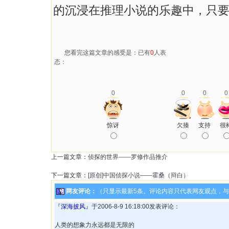
的沉浸在推理小说的乐趣中，只
您看完这篇文章的感受是：已有
0
人表
态：
0
0
0
0
惊讶
欠揍
支持
很
上一篇文章：
侦探的世界——罗修作品推介
下一篇文章：
[原创]中国侦探小说——霍桑（辩白）
网友评论：
（只显示最新5条。评论内容只代表网友观点，
『
深海披风
』于2006-8-9 16:18:00发表评论：
人类的想象力永远都是无限的