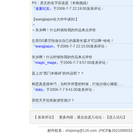
PS：原文的名字应该是《本格挑战》
『
迷案纪实
』于2006-7-7 22:19:00发表评论：
【wangjiajun在大作中谈到:】
＞
＞东乡啊！什么时候给我的作品来点评价
左庶GG要尽快放出自己的最新长篇才可以啊~哈哈！
『
wangjiajun
』于2006-7-7 22:15:00发表评论：
东乡啊！什么时候给我的作品来点评价
『
magic_mage
』于2006-7-7 9:57:00发表评论：
是上次“西门本格杯”的作品吧？？
构思真是很奇巧，当时作评委的时候，打低分很心痛呢……
『
dsky
』于2006-7-7 9:41:00发表评论：
异想天开也有叙述性诡计？
【
发表评论
】 更多内容，请点击进入论坛：【
进入论坛
】
邮件联系：
zhejiong@126.com
沪ICP备202100655