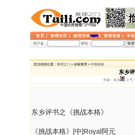
首页
|
推理社区
|
推理百科
|
推理相册
|
本
用户名：
密码：
您当前的位置：
推理之门
> 侦探推理 >
中国侦探
东乡评
作者：东乡
人气： 
东乡评书之《挑战本格》
《挑战本格》[中]Royal阿元