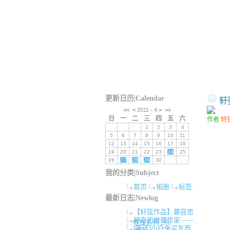
更新日历|Calendar
轩
<<
<
2011
-
4
>
>>
日
一
二
三
四
五
六
作者:
轩
1
2
3
4
5
6
7
8
9
10
11
12
13
14
15
16
17
18
19
20
21
22
23
24
25
26
27
28
29
30
我的分类|Subject
首页
相册
标签
最新日志|Newlog
【轩弦作品】慕容思
神奇的推理作家——
炫推理系列 200
[笑话]小白兔买东西