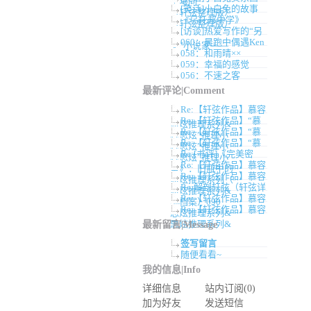
卓曦同
[笑话]小白兔的故事
（轩弦整理版）
《乌托邦中学》
（轩弦整理版）
[访谈]热爱写作的“另
060：晨跑中偶遇Ken
类”小说家——
058：和雨晴××
059：幸福的感觉
056：不速之客
最新评论|Comment
Re:【轩弦作品】慕容
Re:【轩弦作品】“慕
思炫推理系列&
Re:【轩弦作品】“慕
容思炫”推理小
Re:【轩弦作品】“慕
容思炫”推理小
Re:[书评]《完美密
容思炫”推理小
Re:【轩弦作品】慕容
室》：旧瓶中的
Re:【轩弦作品】慕容
思炫推理系列（
Re:解剖轩弦（轩弦详
思炫推理系列&
Re:【轩弦作品】慕容
细档案）090
Re:【轩弦作品】慕容
思炫推理系列&
思炫推理系列&
最新留言|Message
签写留言
随便看看~
我的信息|Info
详细信息
站内订阅(0)
加为好友
发送短信