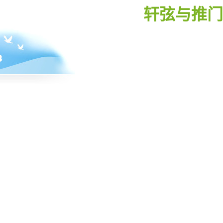
轩弦与推门
经过
一个多
星期的
苦
”，
今夜终
于把绫
辻行人
的《黑
暗馆不
死传
说》读
完了。
这部