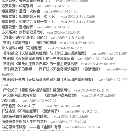
泫然系列：天极岛谋杀档案（1）
vast
2009-5-5 9:54:00
亦天系列：凶案现场
vast
2009-5-4 14:55:00
短篇爱情：最后一次约会
vast
2009-5-4 14:54:00
短篇爱情：如果约会只有一次（下）
vast
2009-5-4 14:53:00
短篇爱情：如果约会只有一次（上）
vast
2009-5-4 14:52:00
短篇爱情：遥远的梦
vast
2009-5-4 14:51:00
亦天系列：步行街双重危机
vast
2009-5-1 11:55:00
【轩弦小说ONLINE】090501
vast
2009-5-1 11:54:00
[书评]《完美密室》：旧瓶中的醇酒
vast
2009-4-29 16:14:00
杀人游戏4.0版（花蝴蝶版）
vast
2009-4-29 16:12:00
[书评]兼论《天极岛谋杀档案》与《李氏山庄谋杀档案》
vast
2009-4-29 16:11:00
[书评]对《天极岛谋杀档案》的一些主观读后感
vast
2009-4-29 16:10:00
[书评]对《李氏山庄谋杀档案》的一些主观读后感
vast
2009-4-29 16:10:00
[书评]释放下的束缚——评轩弦《天极岛谋杀档案》（微涉谜底）
vast
2009-4-29
16:09:00
[书评]读轩弦的《天极岛谋杀档案》和《李氏山庄谋杀档案》
vast
2009-4-29 16:0
8:00
[评论]关于《德恒高中谋杀档案》随便谈两句
vast
2009-4-28 15:21:00
[评论]朝前走,就有希望——《德恒高中谋杀档案》
vast
2009-4-28 9:28:00
力挺百度。
vast
2009-4-28 9:27:00
终于看完《SAW5》了……
vast
2009-4-28 9:26:00
轩弦浅谈《不可能犯罪》（微涉情节）
vast
2009-4-28 9:24:00
仙剑系列和轩辕剑系列的随笔。
vast
2009-4-28 9:22:00
由备份事件想到人生中的意外
vast
2009-4-27 16:10:00
为初恋奋不顾身！——看《金刚》有感
vast
2009-4-27 16:09:00