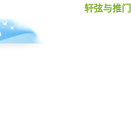
轩弦与推门