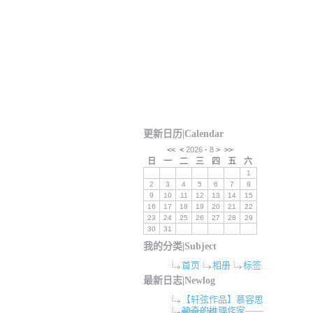
更新日历|Calendar
<<
<
2026
-
8
>
>>
日
一
二
三
四
五
六
1
2
3
4
5
6
7
8
9
10
11
12
13
14
15
16
17
18
19
20
21
22
23
24
25
26
27
28
29
30
31
我的分类|Subject
首页
相册
标签
最新日志|Newlog
【轩弦作品】慕容思
神奇的推理作家——