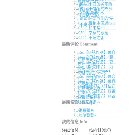
炫推理系列 200
[笑话]小白兔买东西
卓曦同
[笑话]小白兔的故事
（轩弦整理版）
《乌托邦中学》
（轩弦整理版）
[访谈]热爱写作的“另
060：晨跑中偶遇Ken
类”小说家——
058：和雨晴××
059：幸福的感觉
056：不速之客
最新评论|Comment
Re:【轩弦作品】慕容
Re:【轩弦作品】“慕
思炫推理系列&
Re:【轩弦作品】“慕
容思炫”推理小
Re:【轩弦作品】“慕
容思炫”推理小
Re:[书评]《完美密
容思炫”推理小
Re:【轩弦作品】慕容
室》：旧瓶中的
Re:【轩弦作品】慕容
思炫推理系列（
Re:解剖轩弦（轩弦详
思炫推理系列&
Re:【轩弦作品】慕容
细档案）090
Re:【轩弦作品】慕容
思炫推理系列&
思炫推理系列&
最新留言|Message
签写留言
随便看看~
我的信息|Info
详细信息
站内订阅(0)