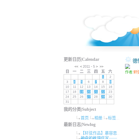
更新日历|Calendar
德
<<
<
2011
-
5
>
>>
日
一
二
三
四
五
六
作者:
轩
1
2
3
4
5
6
7
8
9
10
11
12
13
14
15
16
17
18
19
20
21
22
23
24
25
26
27
28
29
30
31
我的分类|Subject
首页
相册
标签
最新日志|Newlog
【轩弦作品】慕容思
神奇的推理作家——