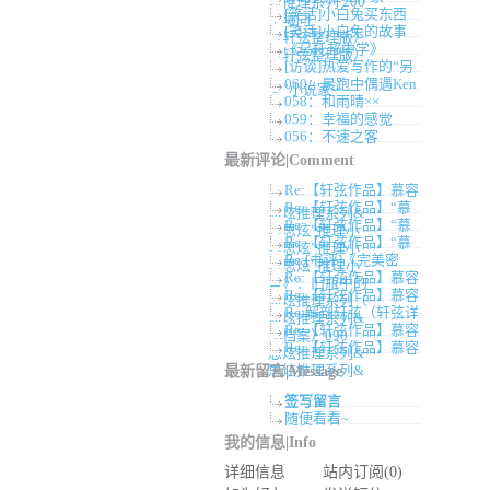
炫推理系列 200
[笑话]小白兔买东西
卓曦同
[笑话]小白兔的故事
（轩弦整理版）
《乌托邦中学》
（轩弦整理版）
[访谈]热爱写作的“另
060：晨跑中偶遇Ken
类”小说家——
058：和雨晴××
059：幸福的感觉
056：不速之客
最新评论|Comment
Re:【轩弦作品】慕容
Re:【轩弦作品】“慕
思炫推理系列&
Re:【轩弦作品】“慕
容思炫”推理小
Re:【轩弦作品】“慕
容思炫”推理小
Re:[书评]《完美密
容思炫”推理小
Re:【轩弦作品】慕容
室》：旧瓶中的
Re:【轩弦作品】慕容
思炫推理系列（
Re:解剖轩弦（轩弦详
思炫推理系列&
Re:【轩弦作品】慕容
细档案）090
Re:【轩弦作品】慕容
思炫推理系列&
思炫推理系列&
最新留言|Message
签写留言
随便看看~
我的信息|Info
详细信息
站内订阅(0)