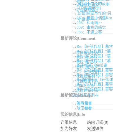
卓曦同
[笑话]小白兔的故事
（轩弦整理版）
《乌托邦中学》
（轩弦整理版）
[访谈]热爱写作的“另
060：晨跑中偶遇Ken
类”小说家——
058：和雨晴××
059：幸福的感觉
056：不速之客
最新评论|Comment
Re:【轩弦作品】慕容
Re:【轩弦作品】“慕
思炫推理系列&
Re:【轩弦作品】“慕
容思炫”推理小
Re:【轩弦作品】“慕
容思炫”推理小
Re:[书评]《完美密
容思炫”推理小
Re:【轩弦作品】慕容
室》：旧瓶中的
Re:【轩弦作品】慕容
思炫推理系列（
Re:解剖轩弦（轩弦详
思炫推理系列&
Re:【轩弦作品】慕容
细档案）090
Re:【轩弦作品】慕容
思炫推理系列&
思炫推理系列&
最新留言|Message
签写留言
随便看看~
我的信息|Info
详细信息
站内订阅(0)
加为好友
发送短信