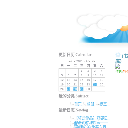
更新日历|Calendar
[
底
<<
<
2011
-
4
>
>>
日
一
二
三
四
五
六
1
2
3
4
作者:
轩
5
6
7
8
9
10
11
12
13
14
15
16
17
18
19
20
21
22
23
24
25
26
27
28
29
30
我的分类|Subject
首页
相册
标签
最新日志|Newlog
【轩弦作品】慕容思
神奇的推理作家——
炫推理系列 200
[笑话]小白兔买东西