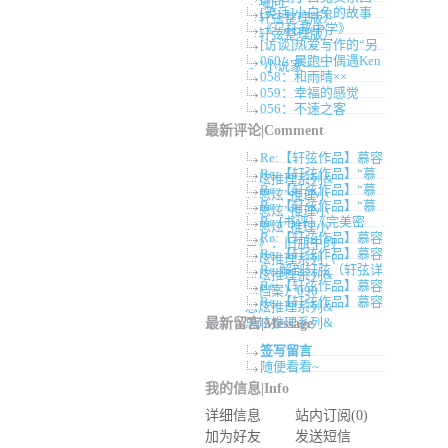
卓曦同
[笑话]小白兔的故事
（轩弦整理版）
《乌托邦中学》
（轩弦整理版）
[访谈]热爱写作的“另
060：晨跑中偶遇Ken
类”小说家——
058：和雨晴××
059：幸福的感觉
056：不速之客
最新评论|Comment
Re:【轩弦作品】慕容
Re:【轩弦作品】“慕
思炫推理系列&
Re:【轩弦作品】“慕
容思炫”推理小
Re:【轩弦作品】“慕
容思炫”推理小
Re:[书评]《完美密
容思炫”推理小
Re:【轩弦作品】慕容
室》：旧瓶中的
Re:【轩弦作品】慕容
思炫推理系列（
Re:解剖轩弦（轩弦详
思炫推理系列&
Re:【轩弦作品】慕容
细档案）090
Re:【轩弦作品】慕容
思炫推理系列&
思炫推理系列&
最新留言|Message
签写留言
随便看看~
我的信息|Info
详细信息
站内订阅(0)
加为好友
发送短信