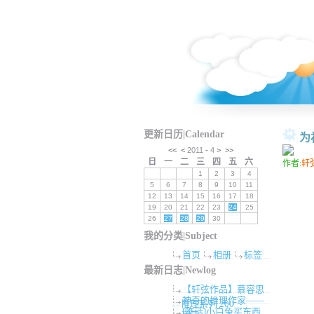
更新日历|Calendar
为
<<
<
2011
-
4
>
>>
日
一
二
三
四
五
六
作者:
轩
1
2
3
4
5
6
7
8
9
10
11
12
13
14
15
16
17
18
19
20
21
22
23
24
25
26
27
28
29
30
我的分类|Subject
首页
相册
标签
最新日志|Newlog
【轩弦作品】慕容思
神奇的推理作家——
炫推理系列 200
[笑话]小白兔买东西