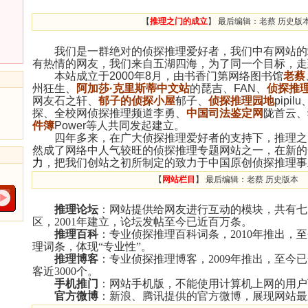
【
推理之门的成立
】
最后编辑：
老蔡
历史版
我们是一群绝对的侦探推理爱好者，我们中有网站的
有热情的网友，我们来自五湖四海，为了同一个目标，走
本站成立于2000年8月，由书香门第网络图书馆
老蔡
州狂生、
阿加莎·克里斯蒂中文站
的琵吉、FAN、
侦探推
网友石之轩、
郁子的侦探小屋
郁子、
侦探推理园地
pipi
探、全校网侦探
推理频道李勇、
中国司法鉴定网
陇首云、
件簿
Power等人共同发起建立。
四年多来，在广大侦探推理爱好者的支持下，推理之
然成了网络中人气较旺的侦探推理专题网站之一，在新的
力
，把我们创站之初所制定的致力于中国原创侦探推理事
【
网站栏目
】
最后编辑：
老蔡
历史版本
推理论坛
：网站提供给网友进行互动的模块，共有七
区，2001年建立，论坛发帖至今已近百万条。
推理百科
：专业侦探推理百科词条，2010年推出，至
理词条，体现“专业性”。
推理博客
：专业侦探推理博客，2009年推出，至今
客近3000个。
手机推门
：网站手机版，不能使用计算机上网的用户
官方微博
：新浪、腾讯提供的官方微博，展现网站最