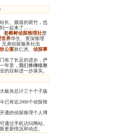
本
站长、频道的斑竹，也
到一起来了……
、
老榕树侦探推理社
楚
理世界
华生、资深推理
lu、兄弟侦探服务社虫
狄公案
狄仁杰、
侦探事
门有了长足的进步，俨
一年里，
我们将继续努
业的目标进一步落实。
大板块总计三十个子版
今已有近2000个侦探推
已开通的侦探推理个人博
可通过手机访问网站。
新更新情况和动态。