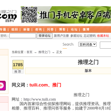
专题
|
组织
|
标签
|
咨询
|
问答
|
博客
|
论坛
|
微博
密码：
新用户注册
参观论坛
忘记密码
收藏本站
当前位置：
首页
→
推理之门
→ 正文
推理之门
1785
版本
推荐
同义词：
tuili.com、推门
推理之门
网址：
http://www.tuili.com
国内首家综合性侦探推理网站，提供推理资讯、推理
相册、推理百科、推理问答等服务，始建于2000年8月18