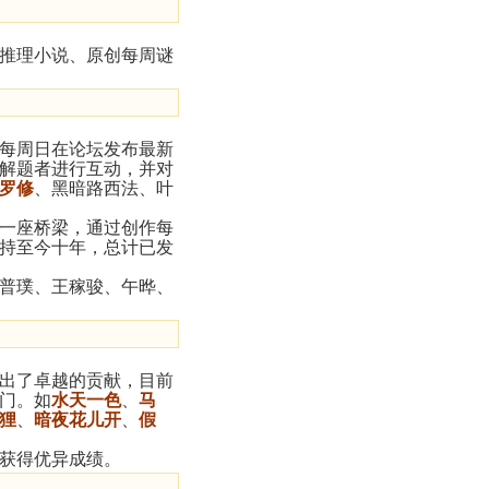
推理小说、原创每周谜
每周日在论坛发布最新
解题者进行互动，并对
罗修
、黑暗路西法、叶
一座桥梁，通过创作每
持至今十年，总计已发
普璞、王稼骏、午晔、
出了卓越的贡献，目前
门。如
水天一色
、
马
狸
、
暗夜花儿开
、
假
获得优异成绩。