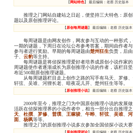
【
网站特色
】
最后编辑：
老蔡
历史版本
推理之门网站自建站之日起，便坚持三大特色：原创
题以及原创推理评论。
【
原创每周谜题
】
最后编辑：
老蔡
历史版本
每周谜题是由网友创作，网友参与互动的一种形式，
一期的谜题，下周日在论坛公布参考答案，期间由作者与
参与者进行奖励。早期的每周谜题由
楚州狂生
负责，后由
子、
云豹
等主持。
每周谜题是将侦探推理爱好者培养成原创小说作家的
周谜题使作者逐渐成长为原创推理小说的作者，该栏目坚
布近500期原创推理谜题。
从每周谜题栏目走上创作之路的写手有马天、罗修、
轩弦、吴谁、河狸长老、暗夜花儿开、楚州狂生等等。
【
原创推理小说
】
最后编辑：
老蔡
历史版本
2000年至今，推理之门为中国原创推理小说的发展做
活跃在侦探推理界的小说作者中，相当一部分出自推理之
天
、
杜撰
、
罗修
、
普璞
、
王稼骏
、
午晔
、
轩弦
、
吴谁
、
河
面
、
杨飒
等等。
推理之门的原创推理小说多次参加全国侦探小说大赛
【
原创推理评论
】
最后编辑：
老蔡
历史版本