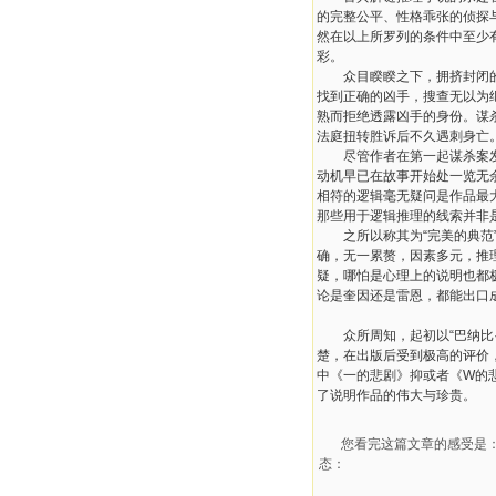
的完整公平、性格乖张的侦探
然在以上所罗列的条件中至少
彩。
众目睽睽之下，拥挤封闭的电
找到正确的凶手，搜查无以为
熟而拒绝透露凶手的身份。谋
法庭扭转胜诉后不久遇刺身亡
尽管作者在第一起谋杀案发生
动机早已在故事开始处一览无
相符的逻辑毫无疑问是作品最
那些用于逻辑推理的线索并非
之所以称其为“完美的典范”
确，无一累赘，因素多元，推
疑，哪怕是心理上的说明也都
论是奎因还是雷恩，都能出口
众所周知，起初以“巴纳比·
楚，在出版后受到极高的评价，
中《一的悲剧》抑或者《W的
了说明作品的伟大与珍贵。
您看完这篇文章的感受是
态：