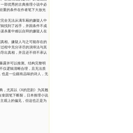
，一部优秀的古典推理小说中必
轻重的条件在作者笔下大放光
完全无法从满车厢的嫌疑人中
逻辑找到了凶手，并因条件不成
起谋杀案中难以自辩的嫌疑人在
真相。嫌疑人与之可能存在的
答过程中充分详尽的演绎法与其
的导出真相，并且还不得不承认
暴露并可以推测。结构完整明
不仅逻辑清晰合理，且无法质
，也是一位颇有品味的诗人，无
典，尤其以《X的悲剧》为其翘
未在奎因笔下断裂，日本推理小说
许主观上的偏见，但这也正是为