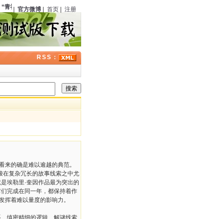
“青社”
（中国）正式成立，程小青、严独鹤等在上海东亚酒楼聚餐
104
周年；
高桥克
|
官方微博
|
首页
|
注册
RSS：
看来的确是难以逾越的典范。
梭在复杂冗长的故事线索之中尤
是埃勒里·奎因作品最为突出的
它们完成在同一年，都保持着作
发挥着难以量度的影响力。
、缜密精细的逻辑、解谜线索