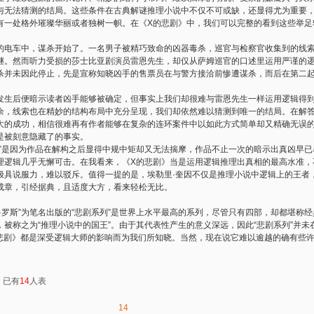
与无法猜测的结局。这些条件在古典解谜推理小说中不仅不可或缺，还显得尤为重要
有一处格外璀璨华丽或者独树一帜。在《X的悲剧》中，我们可以完整的看到这些举足
车中，谋杀开始了。一名男子被精巧致命的凶器毒杀，巡官与检察官收集到的线索
继。然而听力受损的莎士比亚剧演员雷恩先生，却仅从萨姆巡官的口述里运用严谨的
杀并未因此停止，先是宣称知晓凶手的售票员在与警方接洽前惨遭谋杀，而后在第二
。
后便暗示读者凶手能够被确定，但事实上我们却很难与雷恩先生一样运用逻辑得到
余，线索也在精妙的结构布局中充分呈现，我们却依然难以猜测到唯一的结局。在解
大的成功，相信很难再有作者能够在复杂的连环案件中以如此方式简单却又精确无误
是被刻意隐藏了的事实。
是因为作品在解构之后显得中规中矩却又无法揣摩，作品不止一次的暗示出真凶早已
理逻辑几乎无懈可击。在我看来，《X的悲剧》当是运用逻辑推理出真相的最高水准，
极具说服力，难以驳斥。值得一提的是，埃勒里·奎因不仅是推理小说中逻辑上的王者
成章，引经据典，且适度大方，看来轻松无比。
罗斯”为笔名出版的“悲剧系列”是世界上水平最高的系列，尽管只有四部，却都堪称经
被称之为“推理小说中的国王”。由于其代表性产生的意义深远，因此“悲剧系列”并
悲剧》都是深受逻辑大师的影响而为我们所知晓。当然，现在说它难以逾越的确有些
：已有
14
人表
14