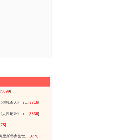
表
[
5099
]
3只《借镜杀人》（…
[
3716
]
8之《人性记录》（…
[
3836
]
875
]
克里斯蒂家族世…
[
3776
]