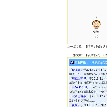
0
惊讶
上一篇文章：
【晴评：约翰·迪
下一篇文章：
【菠萝书评】《
网友评论：
（只显示最新
『
侦探狂
』于2013-12-4 17
胆子不小，居然敢评论《X的
『
贝克街朝圣
』于2013-12-4
感觉棺材的推理没有x的悲剧
『
865911138
』于2013-12-
我觉得Z的悲剧比较好，别的
『
此名已屏蔽
』于2013-12-2
意外性有点不够……
『
夜晚
』于2013-12-2 21:1