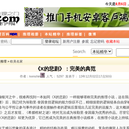
今天是
8月6日
，
理百科
|
推理相册
|
本站精华
|
推理标签
|
微博
密码：
新用户注册
参观
忘记密码
收藏本站
探推理 >
欧美名家
《X的悲剧》：完美的典范
作者：kenshin
人气： 5297 发表于： 13年12月02日17点50分
河之中，很难再找到一本如同《X的悲剧》一样能够堪称完美的推理小说，这在我
后，我已经为埃勒里·奎因拿捏逻辑的能力惊叹不已，精细缜密的逻辑链条自由穿
性与公平性让参与事件的读者在接触作者的逻辑后显现出几近完美的说服力，这大概就
剧》之后才发现，《希腊棺材之谜》绝对无法成为埃勒里·奎因最为优秀的作品。尽管
《X的悲剧》却更为优异，它已然成为完美的古典推理小说模本，在推理小说史上持续
难以想象的谋杀诡计、精妙的结构与布局、难以揣摩的动机、复杂的嫌疑人与关系