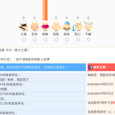
0
0
0
0
0
0
欠揍
支持
很棒
愤怒
搞笑
恶心
不解
克森·卡尔《犹大之窗》
法外行走》：拍不成电影的电影人故事
5条。评论内容只代表网友观点，与本站立场无关！）
相关文章：
:08:00发表评论：
梅格雷、西默农年
悲剧》哈哈，我说笑了
popodian书评2
 9:54:00发表评论：
来的硬。
popodian书评1
3 17:56:00发表评论：
其次。
说说那些“神作”们
[
5
 21:19:00发表评论：
克里斯蒂研究（1）
0:00发表评论：