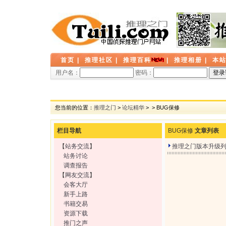
首页
|
推理社区
|
推理百科
|
推理相册
|
本
用户名：
密码：
您当前的位置：
推理之门
>
论坛精华
>
> BUG保修
栏目导航
BUG保修
文章列表
【
站务交流
】
推理之门版本升级列表（V
站务讨论
调查报告
【
网友交流
】
会客大厅
新手上路
书籍交易
资源下载
推门之声