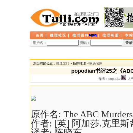
首页
|
推理社区
|
推理百科
|
推理相册
|
本
用户名：
密码：
您当前的位置：
推理之门
> 侦探推理 >
欧美名家
popodian书评25之
作者：popodian
人气：
原作名:
The ABC Murders
作者
: [英] 阿加莎.克里斯
译者
: 陈晓东