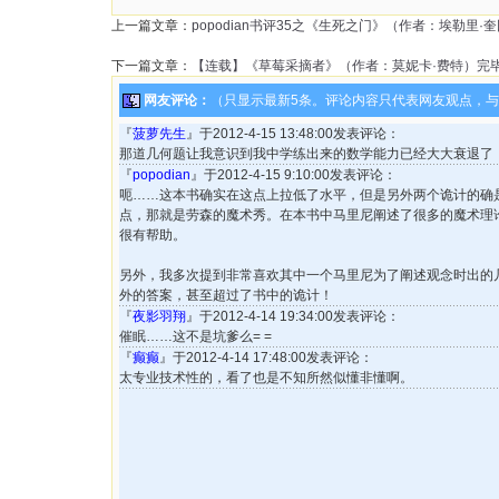
上一篇文章：
popodian书评35之《生死之门》（作者：埃勒里·
下一篇文章：
【连载】《草莓采摘者》（作者：莫妮卡·费特）完
网友评论：
（只显示最新5条。评论内容只代表网友观点，
『
菠萝先生
』于2012-4-15 13:48:00发表评论：
那道几何题让我意识到我中学练出来的数学能力已经大大衰退了
『
popodian
』于2012-4-15 9:10:00发表评论：
呃……这本书确实在这点上拉低了水平，但是另外两个诡计的确
点，那就是劳森的魔术秀。在本书中马里尼阐述了很多的魔术理
很有帮助。
另外，我多次提到非常喜欢其中一个马里尼为了阐述观念时出的
外的答案，甚至超过了书中的诡计！
『
夜影羽翔
』于2012-4-14 19:34:00发表评论：
催眠……这不是坑爹么= =
『
癫癫
』于2012-4-14 17:48:00发表评论：
太专业技术性的，看了也是不知所然似懂非懂啊。