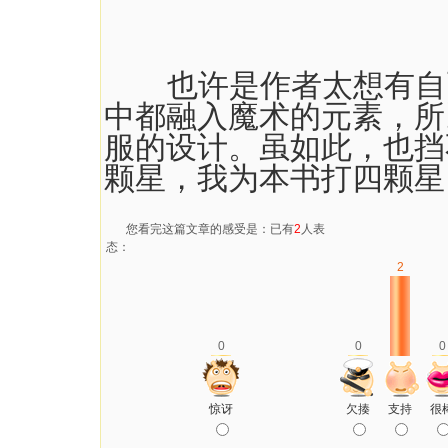
也许是作者太想有自己
中都融入魔术的元素，所
服的设计。虽如此，也挡
颗星，我为本书打四颗星
您看完这篇文章的感受是：已有
2
人表
态：
2
0
0
0
惊讶
欠揍
支持
很