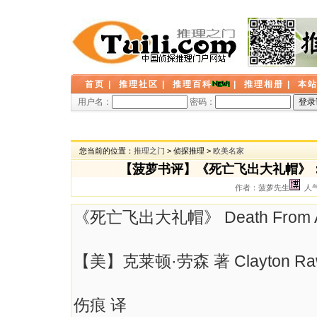
首页
|
推理社区
|
推理百科
|
推理相册
|
本
用户名：
密码：
您当前的位置：
推理之门
> 侦探推理 >
欧美名家
【菠萝书评】《死亡飞出大礼帽》
作者：菠萝先生
人气：
《死亡飞出大礼帽》 Death From A 
【美】克莱顿·劳森 著 Clayton Ra
伤痕 译