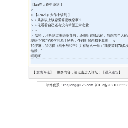
【fan在大作中谈到:】
＞
＞【azazil在大作中谈到:】
＞＞几岁以上谈恋爱算是晚恋啊？
＞＞俺看看自己还有没有希望正常恋爱
＞＞
＞ 哈哈，只听到过晚婚晚育的，还没听过晚恋的。想想老年人
现这个“晚”字谈何容易？哈哈，任何时候恋都不算晚！ :e
70岁嘛，我记得《战争与和平》力有这么一句：“我要等到70多
结婚。”
呵呵呵……
【
发表评论
】 更多内容，请点击进入论坛：【
进入论坛
】
邮件联系：
zhejiong@126.com
沪ICP备202100655