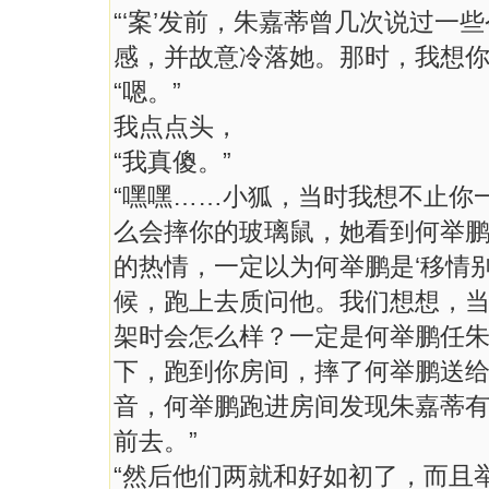
“‘案’发前，朱嘉蒂曾几次说过一
感，并故意冷落她。那时，我想你
“嗯。”
我点点头，
“我真傻。”
“嘿嘿……小狐，当时我想不止你
么会摔你的玻璃鼠，她看到何举
的热情，一定以为何举鹏是‘移情
候，跑上去质问他。我们想想，
架时会怎么样？一定是何举鹏任
下，跑到你房间，摔了何举鹏送
音，何举鹏跑进房间发现朱嘉蒂
前去。”
“然后他们两就和好如初了，而且