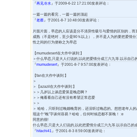
『
再见冷水
』于2009-6-22 17:21:00发表评论：
一篇一篇的看完，一篇一篇的顶起
『
老蔡
』于2001-8-7 10:48:00发表评论：
片面片面，早恋的人应该是分不清异性吸引与爱情的区别的，而
成熟（不是绝对，至少是90％以上），并不是人为的要把爱情
性之间的行为便称之为早恋
【mumudesert在大作中谈到:】
＞什么早恋,只是大人们说的,以此把爱情分成三六九等.以示自己的
『
mumudesert
』于2001-8-7 9:57:00发表评论：
【fan在大作中谈到:】
＞
＞【azazil在大作中谈到:】
＞＞几岁以上谈恋爱算是晚恋啊？
＞＞俺看看自己还有没有希望正常恋爱
＞＞
＞ 哈哈，只听到过晚婚晚育的，还没听过晚恋的。想想老年人
现这个“晚”字谈何容易？哈哈，任何时候恋都不算晚！ :e
同意的很!
什么早恋,只是大人们说的,以此把爱情分成三六九等.以示自己的成
『
hitachi41
』于2001-8-3 8:59:00发表评论：