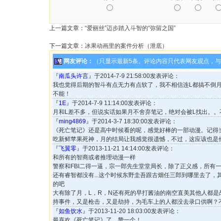
上一篇文章：
“爱丽丝”迈步踏入斗智的“弥留之国”
下一篇文章：
冰果动画里的案件分析（泄底）
网友评论：
（只显示最新5条。评论内容只代表网友观点，
『
南瓜头许言
』于2014-7-9 21:58:00发表评论：
我也觉得后期的智斗有点无力有点软了，我不相信连L都搞不倒
不能！
『
1E
』于2014-7-9 11:14:00发表评论：
月和L差不多，但说实话如果月不舍弃笔记，绝对会被L找出。。
『
ming4869
』于2014-3-7 18:30:00发表评论：
《死亡笔记》还是高中时候看的呢，感觉好棒的一部动漫。记得
吃新鲜苹果死神，月的结局让我感觉很遗憾，不过，这应该也是
『
飞翼零
』于2013-11-21 14:14:00发表评论：
和所有的智商或者推理动漫一样
警察和FBI二得一逼，宗一郎先生堂堂局长，除了正义感，所有
还有睿智都没有...这个时候东野圭吾跟古畑任三郎到哪里去了
的吧
大有除了月，L，R，N还有死的早打酱油的南空直美其他人都是
持事件，又是枪击，又是劫持，为毛车上的人都没去录口供啊？
『
如鱼饮水
』于2013-11-20 18:03:00发表评论：
最喜欢《死亡笔记》了，赞一个！