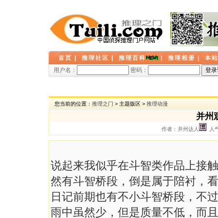
首页
|
推理社区
|
推理百科
|
推理相册
|
本
用户名：
密码：
您当前的位置：
推理之门
> 主题版区 >
推理动漫
并州
作者：并州达人
人气：
说起来我似乎在斗智类作品上接
然有斗智桥段，倒是属于陪衬，
日记前期也有不小斗智桥段，不
雨中虽然少，但是质量不低，而