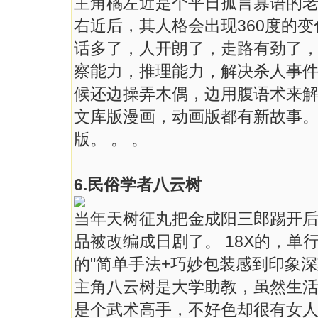
主角橘左近是个平日孤言寡语的
右近后，其人格会出现360度的变
话多了，人开朗了，走路有劲了
察能力，推理能力，解决杀人事件
候还边操弄木偶，边用腹语术来
文库版漫画，动画版都有新故事。
版。 。 。
6.民俗学者八云树
当年天树征丸把金成阳三郎踢开
品被改编成日剧了。 18X的，单
的"简单手法+巧妙包装感到印象
主角八云树是大学助教，虽然生
是个武术高手，不好色却很有女