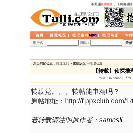
今天是
8月9日
，
《时务报》
首页
|
推理社区
|
推理百科
|
推理相册
|
本
用户名：
密码：
您当前的位置：
推理之门
> 主题版区 >
推理动漫
【转载】侦探推
作者：b7880654 人气：
转载党。。。转帖能申精吗？
原帖地址：http://f.ppxclub.com/14
若转载请注明原作者：sam
csli