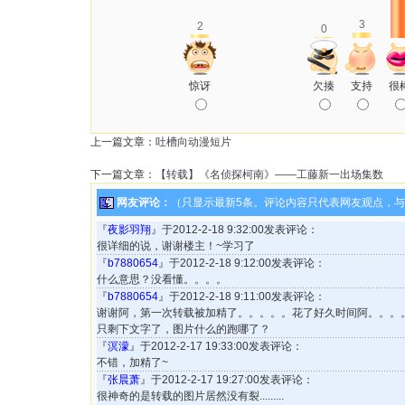
3
2
0
惊讶
欠揍
支持
很
上一篇文章：
吐槽向动漫短片
下一篇文章：
【转载】《名侦探柯南》——工藤新一出场集数
网友评论：
（只显示最新5条。评论内容只代表网友观点，
『
夜影羽翔
』于2012-2-18 9:32:00发表评论：
很详细的说，谢谢楼主！~学习了
『
b7880654
』于2012-2-18 9:12:00发表评论：
什么意思？没看懂。。。。
『
b7880654
』于2012-2-18 9:11:00发表评论：
谢谢阿，第一次转载被加精了。。。。。花了好久时间阿。。。
只剩下文字了，图片什么的跑哪了？
『
溟濛
』于2012-2-17 19:33:00发表评论：
不错，加精了~
『
张晨萧
』于2012-2-17 19:27:00发表评论：
很神奇的是转载的图片居然没有裂.........