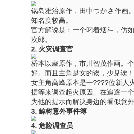
锅岛雅治原作，田中つかさ作画
知名度较高。
官方解说是：一个叼着烟斗，仿
次郎。
2. 火灾调查官
桥本以蔵原作，市川智茂作画。
好。而且主角是女的诶，少见诶！ 
女主角高峰原本是一????位新
据等来调查起火原因。在追逐一
为他的提示而解决身边的看似意
3. 鲸树意外事件簿
4. 危险调查员