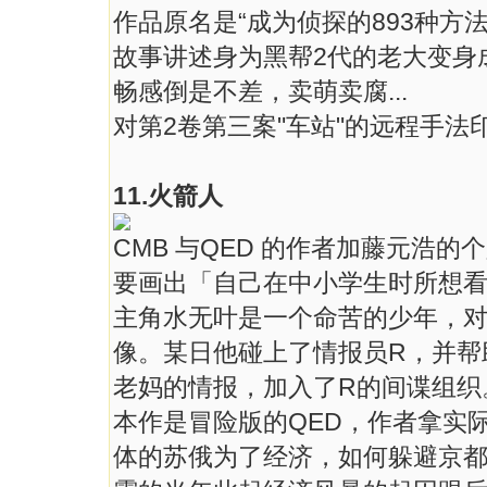
作品原名是“成为侦探的893种方
故事讲述身为黑帮2代的老大变身
畅感倒是不差，卖萌卖腐...
对第2卷第三案"车站"的远程手法
11.火箭人
CMB 与QED 的作者加藤元浩
要画出「自己在中小学生时所想
主角水无叶是一个命苦的少年，
像。某日他碰上了情报员R，并帮
老妈的情报，加入了R的间谍组织
本作是冒险版的QED，作者拿实
体的苏俄为了经济，如何躲避京