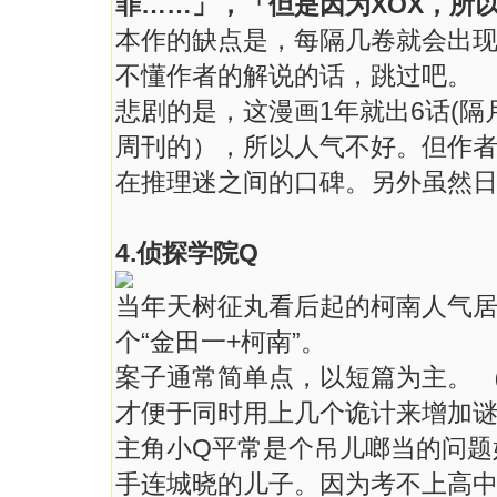
罪……」，「但是因为XOX，所
本作的缺点是，每隔几卷就会出
不懂作者的解说的话，跳过吧。
悲剧的是，这漫画1年就出6话(
周刊的），所以人气不好。但作者
在推理迷之间的口碑。另外虽然
4.侦探学院Q
当年天树征丸看后起的柯南人气
个“金田一+柯南”。
案子通常简单点，以短篇为主。 
才便于同时用上几个诡计来增加
主角小Q平常是个吊儿啷当的问题
手连城晓的儿子。因为考不上高