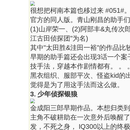
很想把柯南本篇也移过来 #051#
官方的同人版。青山刚昌的助手
(1)山岸荣一、(2)阿部丰&丸传次
江古田侦探团"为名)
其中"太田胜&洼田一裕"的作品比
早期的助手篇还会出现3话一个案子
技手法，穿越本作剧情都有。 。 
黑衣组织、服部平次、怪盗kid的
觉得是为了用这手法而这么做。
3. 少年侦探银狼
金成阳三郎早期作品。本想归类
主角不破耕助在一次意外后唤醒
发，不死之身， IQ300以上的