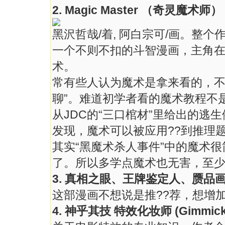
2. Magic Master （奇灵魔术师）
黑沢哲哉/着, 阿白宗可/画。整
一个不则不扣的斗智漫画，主角
术。
常有些人认为魔术是拿来看的，不
聊”。难道初学者看的魔术教程不
从JDC的“三口棺材”里给出的逃
发现，魔术可以被应用??到推理
其实“黑魔术杀人事件”中的魔术
了。所以多学点魔术也无害，至少
3. 真相之眼、王牌鉴定人、赝品
这部漫画不想说是推??荐，想增
4. 神乎其技 特效化妆师 (Gimmick