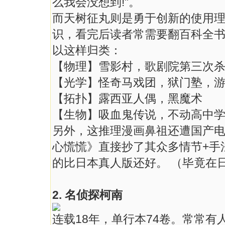
么我会没想到!"。
而天树征丸则是勇于创新的使用
识，看完后读者常需要翻百科全
以这样归类：
【物理】雪影村，歌剧院第三次
【光学】怪奇马戏团，狱门塾，
【拓扑】露西亚人偶，黑魔术
【生物】吸血鬼传说，不动高中
另外，这推理漫画鼻祖还遭国产
心慌慌》直接抄了其众多情节+手法
的比日本真人版还好。 （毕竟在
2. 名侦探柯南
连载18年，单行本74卷。常常