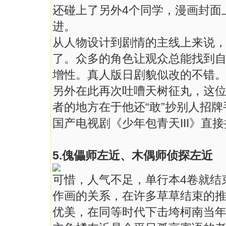
还碰上了另外4个同学，漫画封面
进。
从人物设计到剧情的主线上来说
了。众多的角色让观众总能找到
增性。真人版日剧貌似改的不错
另外在此再次吐嘈天树征丸，这
者的地方在于他还“敢”抄别人招
国产电视剧《少年包青天III》直
5.傀儡师左近、木偶师侦探左近
可惜，人气不足，单行本4卷就结
作画的关系，在许多草草结束的
优美，在同等时代下击垮柯南当