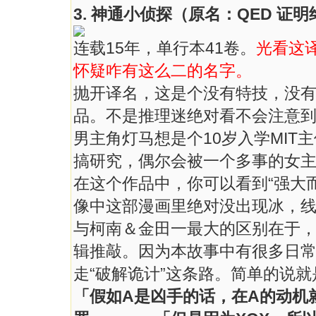
3. 神通小侦探（原名：QED 证
连载15年，单行本41卷。
光看这
怀疑咋有这么二的名字。
抛开译名，这是个没有特技，没
品。不是推理迷绝对看不会注意
男主角灯马想是个10岁入学MIT
搞研究，偶尔会被一个多事的女
在这个作品中，你可以看到“强大
像中这部漫画里绝对没出现冰，线
与柯南＆金田一最大的区别在于，
辑推敲。因为本故事中有很多日
走“破解诡计”这条路。简单的说就
「假如A是凶手的话，在A的动机就