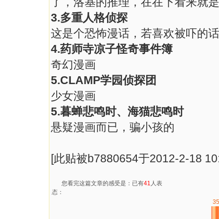
了，洛基的推理，在在下看来就是
3.多重人格侦探
这是个恐怖漫话，若喜欢被吓的
4.药师寺凉子怪奇事件簿
奇幻漫画
5.CLAMP学园侦探团
少女漫画
5.暮蝉悲鸣时、海猫悲鸣时
悬疑漫画而已，骗小孩的
[此贴被b7880654于2012-2-18 10
您看完这篇文章的感受是：已有
41
人表
态：
3