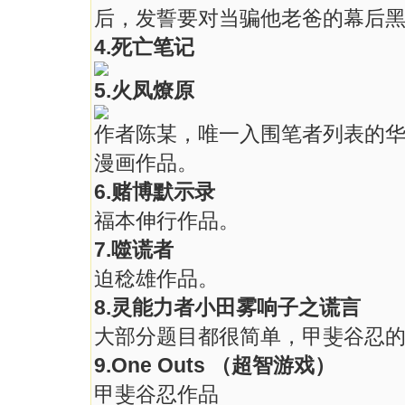
后，发誓要对当骗他老爸的幕后
4.死亡笔记
5.火凤燎原
作者陈某，唯一入围笔者列表的
漫画作品。
6.赌博默示录
福本伸行作品。
7.噬谎者
迫稔雄作品。
8.灵能力者小田雾响子之谎言
大部分题目都很简单，甲斐谷忍
9.One Outs （超智游戏）
甲斐谷忍作品