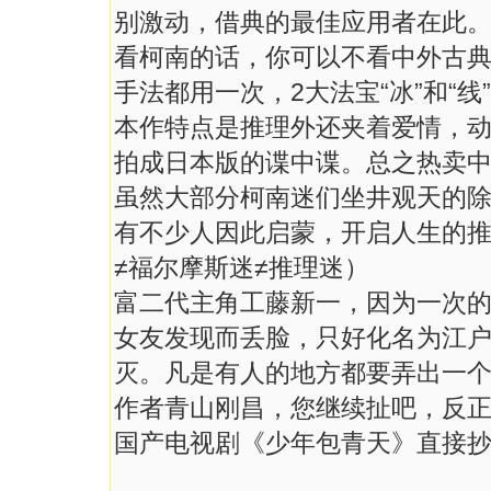
别激动，借典的最佳应用者在此
看柯南的话，你可以不看中外古
手法都用一次，2大法宝“冰”和“线
本作特点是推理外还夹着爱情，
拍成日本版的谍中谍。总之热卖
虽然大部分柯南迷们坐井观天的
有不少人因此启蒙，开启人生的推
≠福尔摩斯迷≠推理迷）
富二代主角工藤新一，因为一次
女友发现而丢脸，只好化名为江
灭。凡是有人的地方都要弄出一
作者青山刚昌，您继续扯吧，反
国产电视剧《少年包青天》直接抄