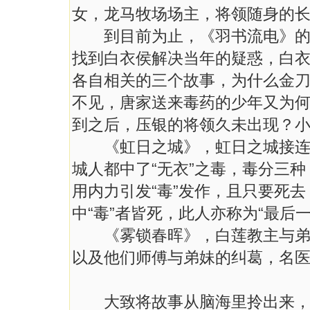
女，龙马牧场场主，将领随身的
到目前为止，《羽书流电》的篇
找到白衣侯解决当年的疑惑，白
各自相关的三个故事，为什么金
不见，唐家送来毒药的少年又为
到之后，压银的将领久未出现？
《虹日之城》，虹日之城接连发
城人都中了“无衣”之毒，毒分三种
用内力引发“毒”发作，且只要死去
中“毒”者皆死，此人亦称为“最后
《雾锁春晖》，白莲教主与弟子
以及他们师傅与弟妹的纠葛，名
大致将故事从脑海里拎出来，其