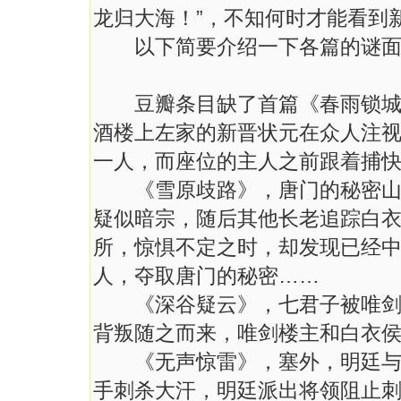
龙归大海！”，不知何时才能看到
以下简要介绍一下各篇的谜面
豆瓣条目缺了首篇《春雨锁城》
酒楼上左家的新晋状元在众人注
一人，而座位的主人之前跟着捕
《雪原歧路》，唐门的秘密山谷
疑似暗宗，随后其他长老追踪白
所，惊惧不定之时，却发现已经
人，夺取唐门的秘密……
《深谷疑云》，七君子被唯剑楼
背叛随之而来，唯剑楼主和白衣
《无声惊雷》，塞外，明廷与草
手刺杀大汗，明廷派出将领阻止