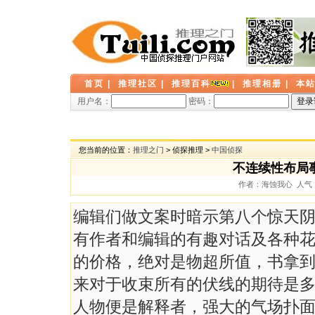
首页
|
推理社区
|
推理百科
|
推理相册
|
本
用户名：
密码：
您当前的位置：
推理之门
> 侦探推理 >
中国侦探
不连续性布局
作者：海蚀我心 人气： 9
编辑们做文案时暗示第八个惊天
有作者和编辑的有趣对话及各种
的价格，绝对是物超所值，书拿
来对于收束所有的伏线的期待是
人物便是解释者，强大的气场扑面