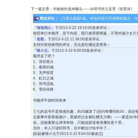
下一篇文章：
华丽丽的鬼神噱头——永晴书评之蓝霄《错置体》
网友评论：
（只显示最新5条。评论内容只代表网友观点，
『
海蚀我心
』于2013-3-22 19:10:00发表评论：
按照单行本顺序，至于内容，我只推荐那两篇，不用对诡计太斤
『
老蔡
』于2013-3-22 11:36:00发表评论：
支持对原创推理的评论，无论是吐槽还是赞美～
『
喵小元
』于2013-3-22 8:00:00发表评论：
顺序反了吧？
1、深谷疑云
2、春雨封城
3、无声惊雷
4、虹日之城
5、羽书流电
6、雪谷歧路
书顺序不按时间表来
三七的这书不是很感兴趣，BUG腻多了(别问有哪些BUG，深谷
左家事件那客栈诡计，黑屋经过全都吐槽无力啊）——要是你冲
说，还能看那么津津有味，只能说那读者潜属性是个受...
另外，本人只读到羽书，且中断估计快半年了...
[此贴被喵小元于2013-3-22 8:04:02修改过]