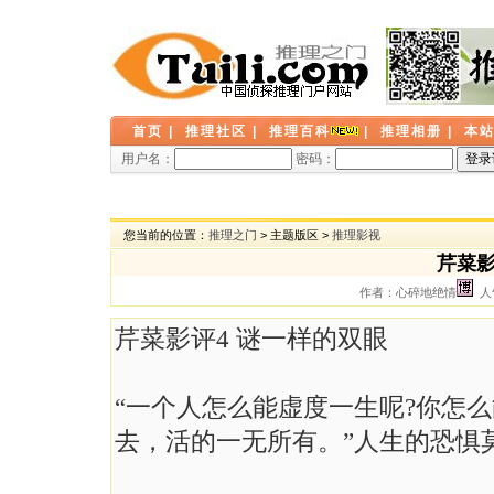
首页
|
推理社区
|
推理百科
|
推理相册
|
本
用户名：
密码：
您当前的位置：
推理之门
> 主题版区 >
推理影视
芹菜影
作者：心碎地绝情
人气
芹菜影评4 谜一样的双眼
“一个人怎么能虚度一生呢?你怎么能
去，活的一无所有。”人生的恐惧