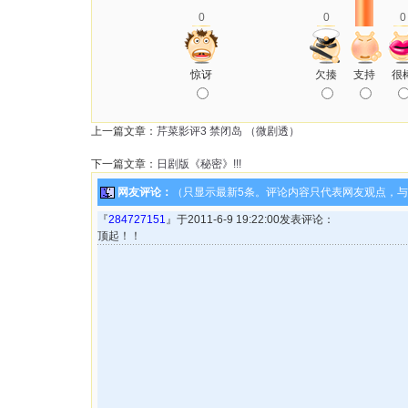
0
0
0
惊讶
欠揍
支持
很
上一篇文章：
芹菜影评3 禁闭岛 （微剧透）
下一篇文章：
日剧版《秘密》!!!
网友评论：
（只显示最新5条。评论内容只代表网友观点，
『
284727151
』于2011-6-9 19:22:00发表评论：
顶起！！