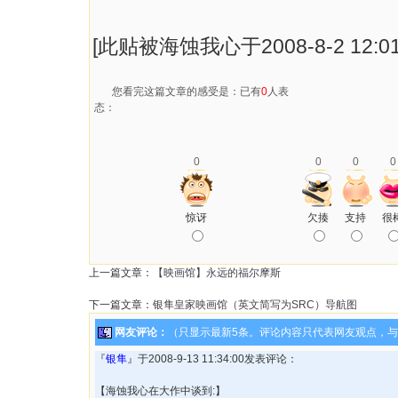
[此贴被海蚀我心于2008-8-2 12:0
您看完这篇文章的感受是：已有
0
人表
态：
0
0
0
0
惊讶
欠揍
支持
很
上一篇文章：
【映画馆】永远的福尔摩斯
下一篇文章：
银隼皇家映画馆（英文简写为SRC）导航图
网友评论：
（只显示最新5条。评论内容只代表网友观点，
『
银隼
』于2008-9-13 11:34:00发表评论：
【海蚀我心在大作中谈到:】