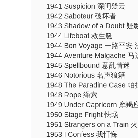
1941 Suspicion 深闺疑云
1942 Saboteur 破坏者
1943 Shadow of a Doubt 疑
1944 Lifeboat 救生艇
1944 Bon Voyage 一路平
1944 Aventure Malgac
1945 Spellbound 意乱情迷
1946 Notorious 名声狼籍
1948 The Paradine Case
1948 Rope 绳索
1949 Under Capricorn 摩
1950 Stage Fright 怯场
1951 Strangers on a Tra
1953 I Confess 我忏悔