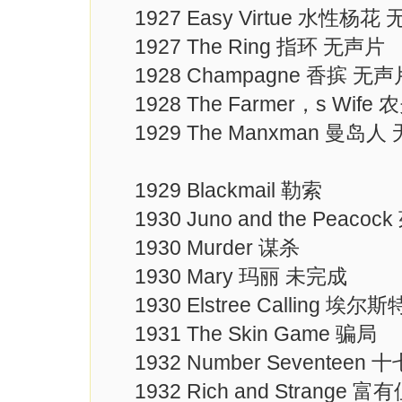
1927 Easy Virtue 水性杨花
1927 The Ring 指环 无声片
1928 Champagne 香摈 无声
1928 The Farmer，s Wif
1929 The Manxman 曼岛人
1929 Blackmail 勒索
1930 Juno and the Peaco
1930 Murder 谋杀
1930 Mary 玛丽 未完成
1930 Elstree Calling 
1931 The Skin Game 骗局
1932 Number Seventeen 
1932 Rich and Strange 