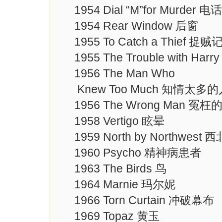
1954 Dial “M”for Murder 
1954 Rear Window 后窗
1955 To Catch a Thief 捉贼
1955 The Trouble with Ha
1956 The Man Who
Knew Too Much 知情太多的
1956 The Wrong Man 冤枉
1958 Vertigo 眩晕
1959 North by Northwest 
1960 Psycho 精神病患者
1963 The Birds 鸟
1964 Marnie 玛尔妮
1966 Torn Curtain 冲破幕布
1969 Topaz 黄玉