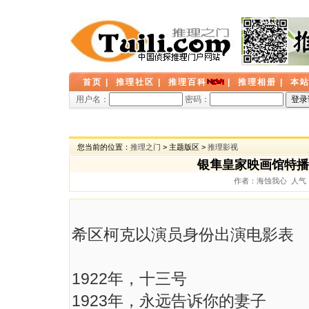
首页
|
推理社区
|
推理百科
|
推理相册
|
本
用户名：
密码：
您当前的位置：
推理之门
> 主题版区 >
推理影视
银隼皇家映画馆特播
作者：海蚀我心 人气： 9
希区柯克以演员身份出演电影表
1922年，十三号
1923年，永远告诉你的妻子