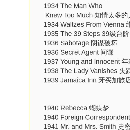
1934 The Man Who
Knew Too Much 知情太多的
1934 Waltzes From Vie
1935 The 39 Steps 39级台阶
1936 Sabotage 阴谋破坏
1936 Secret Agent 间谍
1937 Young and Innocent
1938 The Lady Vanishes
1939 Jamaica Inn 牙买加旅
1940 Rebecca 蝴蝶梦
1940 Foreign Correspond
1941 Mr. and Mrs. Smith