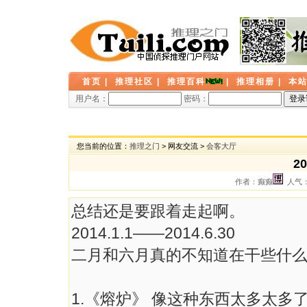
首页
|
推理社区
|
推理百科
|
推理相册
|
本
用户名：
密码：
您当前的位置：
推理之门
> 网友交流 >
会客大厅
2
作者：癫癫
人气： 
总结还是要跟着走起啊。
2014.1.1——2014.6.30
二月和六月真的不知道在干些什
1.《熔炉》 像这种东西太多太