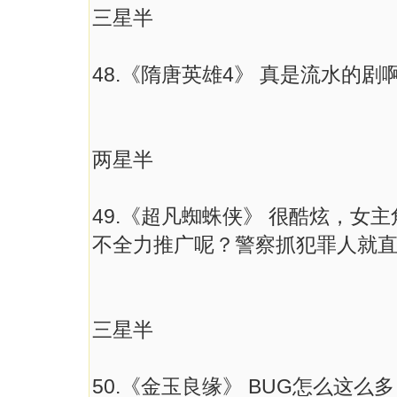
三星半
48.《隋唐英雄4》 真是流水的剧
两星半
49.《超凡蜘蛛侠》 很酷炫，女
不全力推广呢？警察抓犯罪人就
三星半
50.《金玉良缘》 BUG怎么这