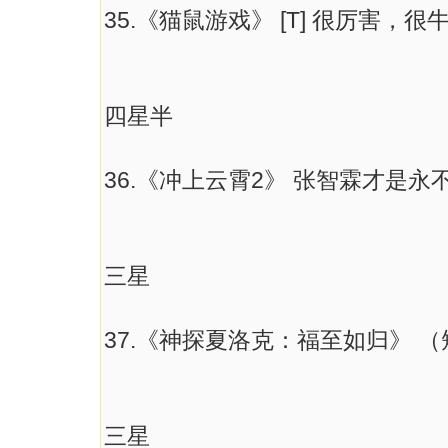
35.《猫鼠游戏》 [T] 很厉害
四星半
36.《冲上云霄2》 张智霖才是永
三星
37.《神探夏洛克：福至如归》 
三星