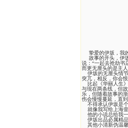
挚爱的伊坂，我的
故事的开头，伊坂
说：“一起去抢劫书
而更无厘头的是主人
伊坂的无厘头情节
突兀，相反，你会恨
比起《华丽人生》
与现在两条线，但故
乐，但随着故事的渐
伤会慢慢蔓延，直到
不得承认伊坂是个
就像我写给上海壹
他的小说总给我一
伊坂出品必属精品
其他小清新伪温馨退散