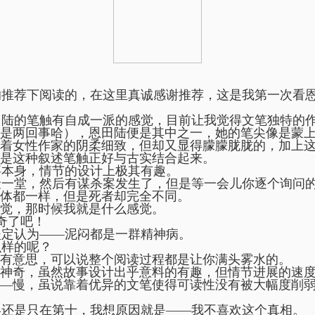
的推荐下阅读的，在这里真诚感谢推荐，这是我第一次看
陆的笔触有自成一派的感觉，目前让我觉得文笔独特的
是两回事哈），恩田陆便是其中之一，她的笔尖像是蒙
着女性作家的阴柔细致，但却又显得朦朦胧胧的，加上
是这种叙述笔触正好与古实结合起来。
本身，情节的设计上极其有趣。
一堂，然后有谋杀案发生了，但是等一会儿你逐个询问
体都一样，但是死者却完全不同。
觉，那时候我就是什么感觉。
奇了吧！
定认为——泥闷都是一群精神病。
样的呢？
有意思，可以说整个阅读过程都是让你满头雾水的。
神奇，虽然故事设计出乎意料的有趣，但情节进展的速
—慢，虽说靠着优异的文笔使得可读性没有被大幅度削
还是只在第十，我想原因就是——我不喜欢这个真相。