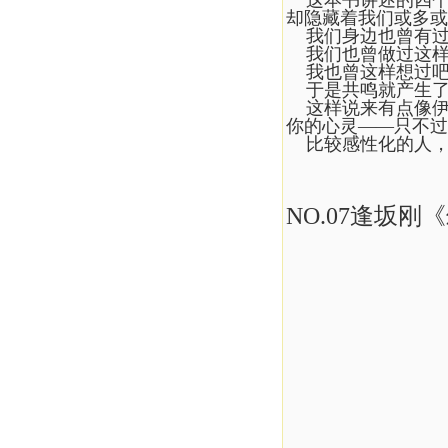
这本书讲述的四个
却隐藏着我们或多或
我们身边也曾有过
我们也曾做过这样
我也曾这样想过吧
于是共鸣就产生了
这样说来有点像伊
你的心灵——只不过
比较感性化的人，
NO.07逢坂刚