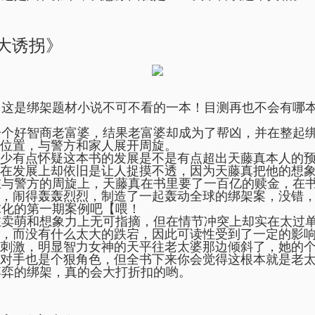
《大诱拐》
这是绑架题材小说不可不看的一本！目测再也不会有哪
个好智商老富婆，结果老富婆却成为了帮凶，并在整起
位置，与警方和家人展开周旋。
少有点怀疑这本书的发展是不是有点超出天藤真本人的
在发展上却依旧是让人捉摸不透，因为天藤真把他的想
与警方的周旋上，天藤真在书里要了一百亿的赎金，在
，闹得轰轰烈烈，制造了一起轰动全球的绑架案，没错
化的第一期案例吧【喂！
卖萌和想象力上无可指摘，但在情节冲突上却实在太过
，而没有什么太大的跌宕，因此可读性受到了一定的影
刺激，明显智力女神的天平往老太婆那边倾斜了，她的
对手也是个狠角色，但全书下来你会觉得这根本就是老
弈的绑架，真的会大打折扣的哟。