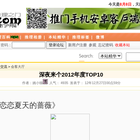
今天是
8月8日
，
天藤
理百科
|
推理相册
|
本站精华
|
推理标签
|
微博
密码：
新用户注册
参观
忘记密码
收藏本站
友交流 >
会客大厅
深夜来个2012年度TOP10
作者：姚小猫
人气： 4935 发表于： 12年12月27日00点59分
陆《恋恋夏天的蔷薇》