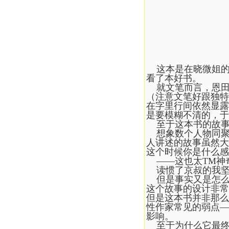
这本是在晓微姐
看了本好书。
就文笔而言，恩田
（注意文笔好跟独特
在字里行间依然显露
是要模糊不清的，于
至于这本书的故事
想象数个人物同聚
人讲述的故事虽然大
这个时候你是什么感
——这也太TM神
读惯了京叔的我坚
但是事实又是怎么
这个故事的设计非常
但是这本书并非那么
性作家常见的弱点—
影响。
至于为什么它最终