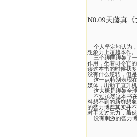
N0.09天藤真
个人坚定地认为，
想象力上超越本作。
三个绑匪绑架了一
作用，坐着司令官的
读这本书的时候我多
没有什么逆转，但是
这一点特别表现在
媒体，出动了直升机
这大概是绑架全球
不过虽然这本书在
料想不到的新鲜想象
的智力博弈其实并不
对手太过无力，虽然
没有刺激的智力博