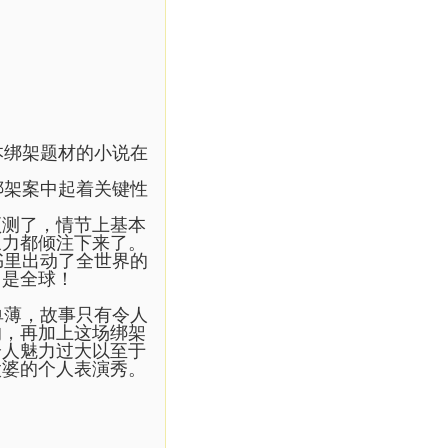
本绑架题材的小说在
绑架案中起着关键性
预测了，情节上基本
象力都倾注下来了。
书里出动了全世界的
，是全球！
单薄，故事只有令人
响，再加上这场绑架
个人魅力过大以至于
太婆的个人表演秀。