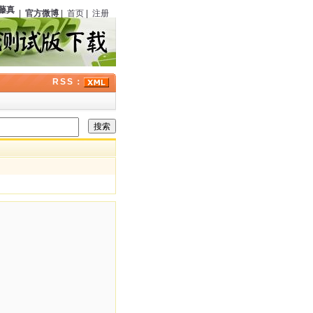
真
（日本）诞辰
111
周年；
伊丽莎白·彼得斯
（美国）逝世
13
周年；历史上的今天侦探
|
官方微博
|
首页
|
注册
RSS：