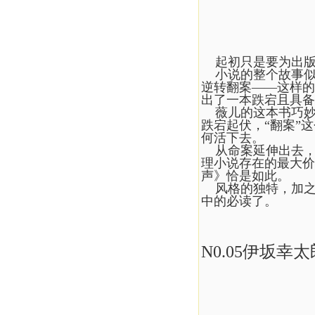
起初只是要为出版
小说的整个故事似
逆转翻案——这样的
出了一本跌宕且具备
薇儿的这本书巧妙地
跌宕起伏，“翻案”
何活下去。
从命案延伸出去，
理小说存在的最大价
声》恰是如此。
风格的独特，加之
中的必读了。
N0.05伊坂