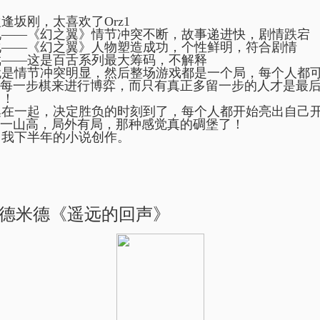
坂刚，太喜欢了Orz1
——《幻之翼》情节冲突不断，故事递进快，剧情跌宕
——《幻之翼》人物塑造成功，个性鲜明，符合剧情
——这是百舌系列最大筹码，不解释
是情节冲突明显，然后整场游戏都是一个局，每个人都
每一步棋来进行博弈，而只有真正多留一步的人才是最
！
在一起，决定胜负的时刻到了，每个人都开始亮出自己
一山高，局外有局，那种感觉真的碉堡了！
我下半年的小说创作。
麦克德米德《遥远的回声》