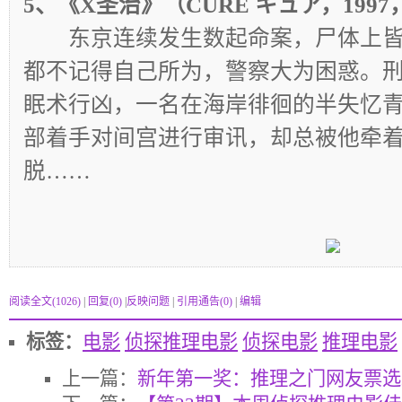
5、《X圣治》（CURE キュア，199
东京连续发生数起命案，尸体上皆
都不记得自己所为，警察大为困惑。
眠术行凶，一名在海岸徘徊的半失忆
部着手对间宫进行审讯，却总被他牵
脱……
阅读全文
(1026)
|
回复(0)
|
反映问题
|
引用通告
(0)
|
编辑
标签：
电影
侦探推理电影
侦探电影
推理电影
上一篇：
新年第一奖：推理之门网友票选2