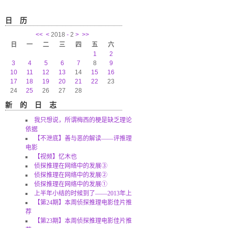
日历
<<
<
2018
-
2
>
>>
日
一
二
三
四
五
六
1
2
3
4
5
6
7
8
9
10
11
12
13
14
15
16
17
18
19
20
21
22
23
24
25
26
27
28
新的日志
我只想说，所谓梅西的梗是缺乏理论
依据
【不泄底】善与恶的解读——评推理
电影
【视频】忆木也
侦探推理在网络中的发展③
侦探推理在网络中的发展②
侦探推理在网络中的发展①
上半年小结的时候到了——2013年上
【第24期】本周侦探推理电影佳片推
荐
【第23期】本周侦探推理电影佳片推