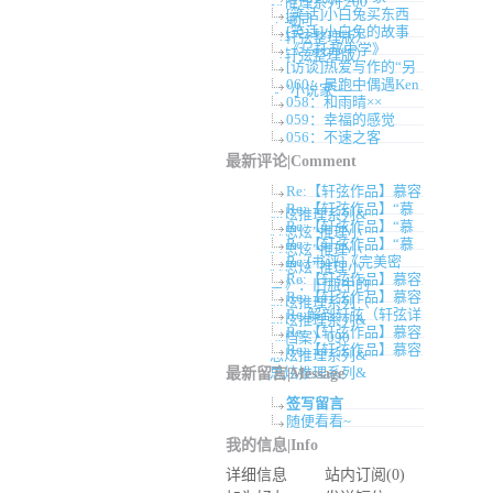
炫推理系列 200
[笑话]小白兔买东西
卓曦同
[笑话]小白兔的故事
（轩弦整理版）
《乌托邦中学》
（轩弦整理版）
[访谈]热爱写作的“另
060：晨跑中偶遇Ken
类”小说家——
058：和雨晴××
059：幸福的感觉
056：不速之客
最新评论|Comment
Re:【轩弦作品】慕容
Re:【轩弦作品】“慕
思炫推理系列&
Re:【轩弦作品】“慕
容思炫”推理小
Re:【轩弦作品】“慕
容思炫”推理小
Re:[书评]《完美密
容思炫”推理小
Re:【轩弦作品】慕容
室》：旧瓶中的
Re:【轩弦作品】慕容
思炫推理系列（
Re:解剖轩弦（轩弦详
思炫推理系列&
Re:【轩弦作品】慕容
细档案）090
Re:【轩弦作品】慕容
思炫推理系列&
思炫推理系列&
最新留言|Message
签写留言
随便看看~
我的信息|Info
详细信息
站内订阅(0)