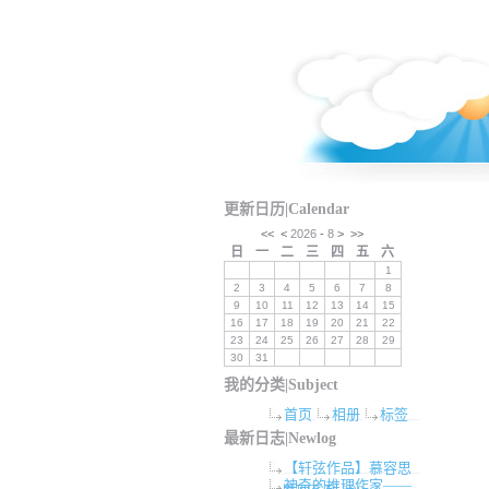
更新日历|Calendar
<<
<
2026
-
8
>
>>
日
一
二
三
四
五
六
1
2
3
4
5
6
7
8
9
10
11
12
13
14
15
16
17
18
19
20
21
22
23
24
25
26
27
28
29
30
31
我的分类|Subject
首页
相册
标签
最新日志|Newlog
【轩弦作品】慕容思
神奇的推理作家——