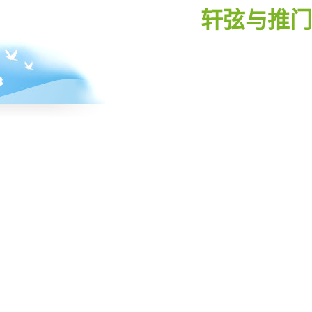
轩弦与推门