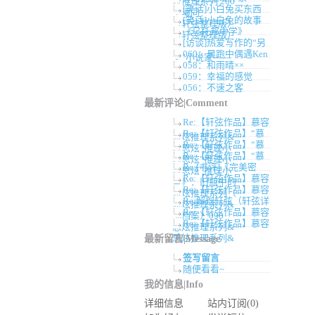
炫推理系列 200
[笑话]小白兔买东西
卓曦同
[笑话]小白兔的故事
（轩弦整理版）
《乌托邦中学》
（轩弦整理版）
[访谈]热爱写作的“另
060：晨跑中偶遇Ken
类”小说家——
058：和雨晴××
059：幸福的感觉
056：不速之客
最新评论|Comment
Re:【轩弦作品】慕容
Re:【轩弦作品】“慕
思炫推理系列&
Re:【轩弦作品】“慕
容思炫”推理小
Re:【轩弦作品】“慕
容思炫”推理小
Re:[书评]《完美密
容思炫”推理小
Re:【轩弦作品】慕容
室》：旧瓶中的
Re:【轩弦作品】慕容
思炫推理系列（
Re:解剖轩弦（轩弦详
思炫推理系列&
Re:【轩弦作品】慕容
细档案）090
Re:【轩弦作品】慕容
思炫推理系列&
思炫推理系列&
最新留言|Message
签写留言
随便看看~
我的信息|Info
详细信息
站内订阅(0)