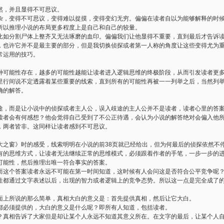
然，并且显得不可思议。
杂，变得不可思议，变得难以捉摸，变得变幻无穷。偏偏在读者自以为能够解释的时
所以推理小说的布局更多程度上是自己和自己的较量。
比如分割尸体上整齐又无法琢磨的血印。偏偏我们让他显得不重要，直到最后才告诉
，也许它并不是最主要的部分，但是我切换侦探或者第一人称的角度让这些变得尤为
常运用的技巧。
种可能性存在，越多的可能性越能让读者进入逻辑思维的终极阶段，从而引发读者更
里行间说不定透露着某些重要的线索，直到所有的可能性再被一一列举之后，当然列
确的解答。
途，而是让小说中的侦探或者主人公，误入歧途的主人公并不是读者，读者心里的答
读者会有何感想？他会觉得自己受到了不公正待遇，会认为小说的解答绝对会偏入他
，两者皆非。这同样让读者感到不可思议。
大之窗》时的感受，线索明明在小说的前38页就已经给出，但为何最后的侦探依然不
有的思维方式，让读者无法继续正常的思维模式，必须跟着作者的手笔，一步一步的
可能性，然后推理出唯一符合事实的答案。
而这个答案读者永远不可能在第一时间知道，这时候有人会问这是否符合公平竞争呢
性都通过文字表述以后，出现的智力或者逻辑上的竞争态势。所以这一点是完全成了
面上所说的那么简单，真相大白的意义是：首先提供真相，然后让它大白。
都必须提供的，大白的意义是什么呢？即所有人知道，包括读者。
？真相告诉了大家但是却让某个人永远不知道其意义所在。在文字的最后，让某个人