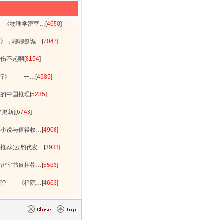
—《物理学密室…
[
4650
]
卡》，聊聊叙诡…
[
7047
]
都伤不起啊
[
8154
]
行》—— 一…
[
4585
]
在的中国推理
[
5235
]
7更新]
[
6743
]
探小说与值得收…
[
4908
]
推荐(云豹代发…
[
3933
]
的密室书目推荐…
[
5583
]
三弹——《禅院…
[
4663
]