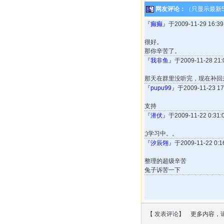
网友评论：
（只显示最新
『
癫癫
』于2009-11-29 16:
很好。
那你辛苦了。
『
我非鱼
』于2009-11-28 2
那天在群里没听完，现在补回来
『
pupu99
』于2009-11-23 
支持
『
潜伏
』于2009-11-22 0:3
;)学习中。。
『
汐辰翎
』于2009-11-22 0
整理的超级辛苦
兔子诉苦一下
【
发表评论
】 更多内容，