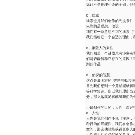
诡计不是推理小说的全部，但
b，线索
线索也是我们创作的先提条件
依靠的是联想、假设
我们有一条意想不到的线索（
我们能给它一个合适的理由，
c，嫌疑人的秉性
我们知道一个谜团总有涉密者
们是否能解释它存在的原因？我
到的作品.
d，侦探的智慧
这点是最困难的, 智慧的概念
首先我们想到一个竟然能够解
等科学知识。所以我们理所当
分，那么这就足够解释我们为
小说创作的目的：人性、叙述
a．人性
人性是我们创作小说（注意，
种行为的可能性。我们在创作
空间，那么他就能获得更多人
人性成为动机必然性的意义，