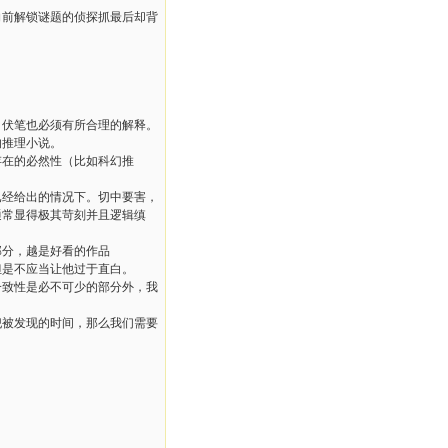
向前解锁谜题的侦探抓最后却背
，伏笔也必须有所合理的解释。
的推理小说。
存在的必然性（比如科幻推
已经给出的情况下。切中要害，
通常显得极其苛刻并且逻辑缜
部分，越是好看的作品
但是不应当让他过于直白。
一致性是必不可少的部分外，我
犯被发现的时间，那么我们需要