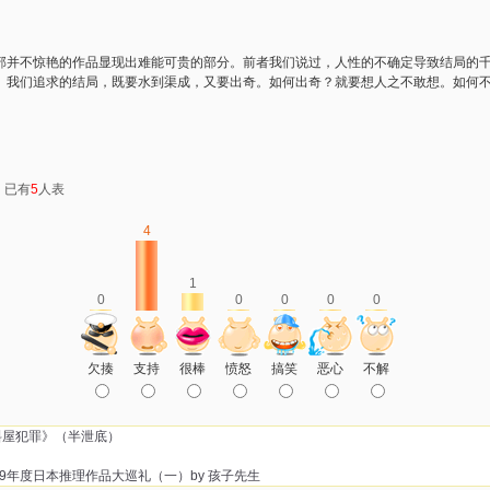
部并不惊艳的作品显现出难能可贵的部分。前者我们说过，人性的不确定导致结局的
。我们追求的结局，既要水到渠成，又要出奇。如何出奇？就要想人之不敢想。如何
：已有
5
人表
4
1
0
0
0
0
0
欠揍
支持
很棒
愤怒
搞笑
恶心
不解
斜屋犯罪》（半泄底）
09年度日本推理作品大巡礼（一）by 孩子先生