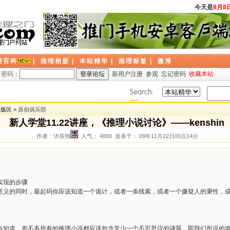
今天是
8月8日
理百科
|
推理相册
|
本站精华
|
推理标签
|
微博
密码：
新用户注册
参观
忘记密码
收藏本站
题版区 >
原创俱乐部
新人学堂11.22讲座，《推理小说讨论》——kenshin
作者：汐辰翎
人气： 4800 发表于： 09年11月22日00点14分
n
实现的步骤
意义的同时，最起码你应该知道一个诡计，或者一条线索，或者一个嫌疑人的秉性，
当知道，差不多所有的推理小说都应该包含至少一个不可思议的谜题，即我们所说的