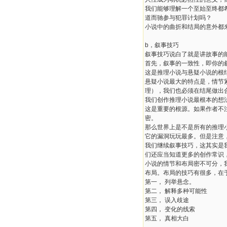
我们能够理解一个至始至终都
道而驰参与犯罪计划吗？
小说中的曲折和结局的意外都来
b，叙事技巧
叙事技巧说白了就是讲故事的
首先，叙事的一致性，即你的
这是推理小说与悬疑小说的根
悬疑小说最大的特点是，情节
理），我们也必须在结尾做出
我们创作推理小说最根本的想
这是重要的根源。如果作者不
密。
那么世界上是不是所有的推理
它的漏洞玩玩最多。但是注意
我们继续叙事技巧，这其实是
们还应当知道更多的创作常识
小说的情节和布局密不可分，
布局。布局的技巧有很多，在
第一， 列举悬念。
第二， 解释多种可能性
第三， 误入歧途
第四， 变化的线索
第五， 真相大白