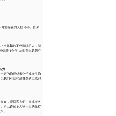
可能存在的天鹅 等等。如果
晚上点起蜡烛不停歌唱的人，我
机进行创作, 从而诞生意想不
能力.
备一定的物理或者化学或者生物
，以我们可以构建谜题的组成部
法存在，即探索人们生存或者各
知。所以你赋予人物一定的生存
意义。