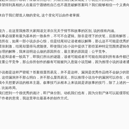
希望得到真相的人在最后宁愿牺牲自己也不愿意破解答案吗？我们能够相信一个义勇
自于我们塑造人物的变化, 这个变化可以由作者掌握.
能力，在这里我推荐大家阅读文泽尔兄关于情节和故事的区别, 说的很有内涵。
叙事必须要有最为基本的一致条件，不可不合逻辑。除非是埋下的伏笔，后面有解答
结所在，如果一部小说步步心惊，但是结尾却让读者难以解释，那么这不可能是优秀
紧张刺激，结尾却显得马虎随便。即使我们在小说中提供了那些某种特定范围类逻辑
合理的解释，我来说明这么做的原因所在，最主要的原因是：公平竞争。
法是和读者一较高下，即我们所出的谜题，读者可能或者不可能在阅读到所有条件都
注重公平竞争，那么你所创作的极有可能被列入悬疑小说范畴，因为推理小说的读者
小说都是这样严密呢？答案很显而易见，并不是这样。漏洞是优秀作品绝不会缺少的
，这些漏洞并不那么明白，并不那么显而易见，所以推理小说当中的漏洞可以存在，
我今天想要诉说的根本主题。叙事技巧从根本上来说就是讲故事的技巧，除了上述的
，比如布局。
我们想到一个很优秀的诡计，即尸体分割。动机我们也有，因为分割尸体可以延缓罪
于作者的意境，我这里举出最基本的创作方式。