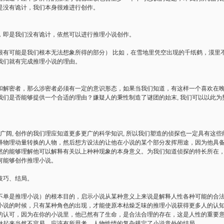
是没有诡计，我们本身很难进行创作。
，即是我们没有诡计，依然可以进行推理小说创作。
很有可能是我们根本无法想象所得的部分） 比如，在雪地里凭空出现的千纸鹤，漠里不
我们就有完成推理小说的理由。
和解密者，那么涉密者必须有一定的意识形态，如果当我们知道，有这样一个喜欢在
们是否能够提供一个合适的理由？嫌疑人的秉性制造了谜团的始末, 我们可以以此为契
很广阔, 创作的我们理应知道更多更广的科学知识, 所以我们塑造的侦探也一定具有这些
释物理动量转换的人物，然后想方设法的让他在小说的某个部分发挥用途，因为他具
然的能够理解他可以解释有关以上种种现象的本身意义。为我们知道侦探的特长所在
何能够创作推理小说。
技巧、结局。
不单是推理小说）的根本目的，启示小说从某种意义上来说是解释人性各种可能的合
小说的时候，只有某种角色的出现，才能使原本枯燥乏味的推理小说获得更多人的认
的认可，因为在你的小说里，他已然有了生命，是合法合理的存在，这是人性的重要
做起来当然不容易，应该有所思考。人物性情的复杂规定了小说意外的结局。