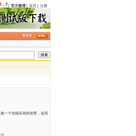
，
天藤真
（日本）诞辰
111
周年；
伊丽莎白·彼得斯
（美国）逝世
13
周年；历史上的今
|
官方微博
|
首页
|
注册
RSS：
或者一个侦探应有的智慧，这四
诡计。