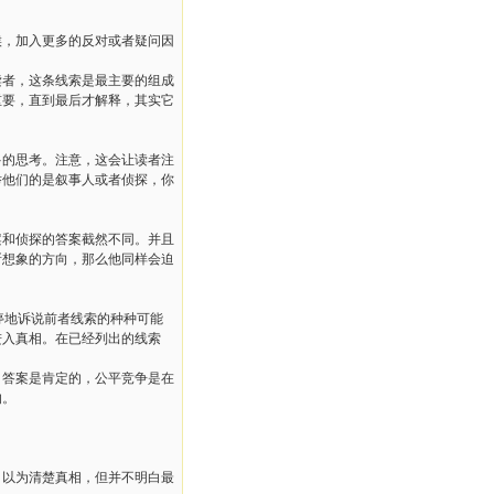
候，加入更多的反对或者疑问因
读者，这条线索是最主要的组成
重要，直到最后才解释，其实它
多的思考。注意，这会让读者注
举他们的是叙事人或者侦探，你
案和侦探的答案截然不同。并且
所想象的方向，那么他同样会迫
停地诉说前者线索的种种可能
进入真相。在已经列出的线索
？答案是肯定的，公平竞争是在
的。
自以为清楚真相，但并不明白最