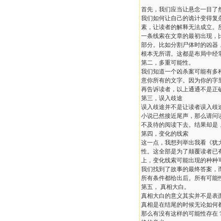
首先，我们应当让悬念一目了
我们如何让自己的诡计变得复
素，让读者的解释无法成立。
一条线索在文章的最初出现，
部分。比如分割尸体时的凶器
根本无所谓。这都是布局中经
第二，多重可能性。
我们知道一个凶杀案可能有多
意你所有的文字。因为你的字
再告诉读者，以上通通不是正
第三，误入歧途
误入歧途并不是让读者误入歧
小说已然接近尾声，那么请问
不及待的阅读下去。结果却是
第四，变化的线索
这一点，我想列举出我看《犹
性。这全部是为了颠覆读者已
上，变化线索可能出现的种种
我们找到了故事的最终答案，
所有条件都给出后。所有可能
第五， 真相大白。
真相大白的意义其实并不是表
真相是在结尾的时候无论如何
那么有没有这样的可能性存在