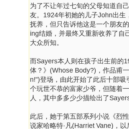
为了不让年过七旬的父母知道自己未
友。1924年初她的儿子John出生，
抚养，但只告诉他这是一个朋友的孩子。两
ing结婚，并最终又重新收养了
大众所知。
而Sayers本人则在孩子出生前
体？》(Whose Body?)，作品甫一
n!")登场，由此开始了此后十部吸引
个玩世不恭的富家少爷，但随着
人，其中多多少少描绘出了Saye
此后，她于第五部系列小说《烈性毒药》
说家哈略特·凡(Harriet Vane)