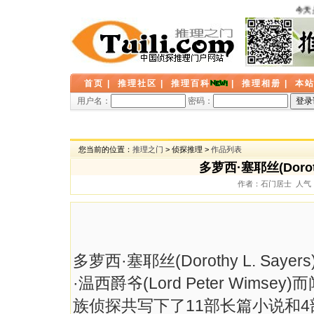
今天是
首页
|
推理社区
|
推理百科
|
推理相册
|
本
用户名：
密码：
您当前的位置：
推理之门
> 侦探推理 >
作品列表
多萝西·塞耶丝(Dorot
作者：石门居士 人气： 7
多萝西·塞耶丝(Dorothy L. Saye
·温西爵爷(Lord Peter Wi
族侦探共写下了11部长篇小说和