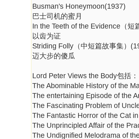
Busman's Honeymoon(1937)
巴士司机的蜜月
In the Teeth of the Evidenc
以齿为证
Striding Folly（中短篇故事集）(19
迈大步的傻瓜
Lord Peter Views the Body包括：
The Abominable History of the M
The entertaining Episode of the Ar
The Fascinating Problem of Uncle
The Fantastic Horror of the Cat i
The Unprincipled Affair of the Pra
The Undignified Melodrama of th