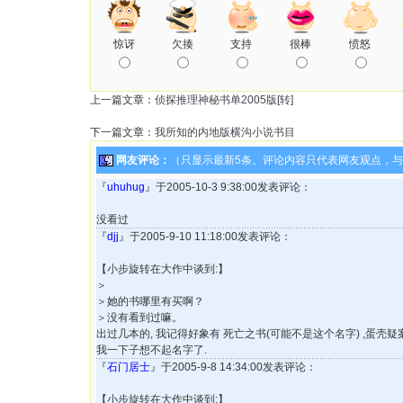
惊讶
欠揍
支持
很棒
愤怒
上一篇文章：
侦探推理神秘书单2005版[转]
下一篇文章：
我所知的内地版横沟小说书目
网友评论：
（只显示最新5条。评论内容只代表网友观点，
『
uhuhug
』于2005-10-3 9:38:00发表评论：
没看过
『
djj
』于2005-9-10 11:18:00发表评论：
【小步旋转在大作中谈到:】
＞
＞她的书哪里有买啊？
＞没有看到过嘛。
出过几本的, 我记得好象有 死亡之书(可能不是这个名字) ,蛋壳疑
我一下子想不起名字了.
『
石门居士
』于2005-9-8 14:34:00发表评论：
【小步旋转在大作中谈到:】