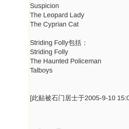
Suspicion
The Leopard Lady
The Cyprian Cat
Striding Folly包括：
Striding Folly
The Haunted Policeman
Talboys
[此贴被石门居士于2005-9-10 15: