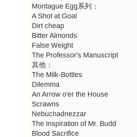
Montague Egg系列：
A Shot at Goal
Dirt cheap
Bitter Almonds
False Weight
The Professor's Manuscript
其他：
The Milk-Bottles
Dilemma
An Arrow o'er the House
Scrawns
Nebuchadnezzar
The Inspiration of Mr. Budd
Blood Sacrifice