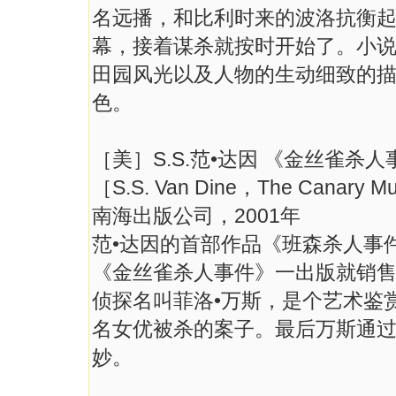
名远播，和比利时来的波洛抗衡
幕，接着谋杀就按时开始了。小
田园风光以及人物的生动细致的
色。
［美］S.S.范•达因 《金丝雀杀人
［S.S. Van Dine，The Canary 
南海出版公司，2001年
范•达因的首部作品《班森杀人事
《金丝雀杀人事件》一出版就销
侦探名叫菲洛•万斯，是个艺术鉴
名女优被杀的案子。最后万斯通
妙。