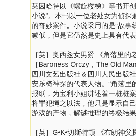
莱因哈特以《螺旋楼梯》等书开创
小说”。本书以一位老处女为侦探
的奇妙案件。小说采用的是“故事
减低，但是它仍然是史上具有代
［英］奥西兹女男爵 《角落里的
［Baroness Orczy，The Old Man
四川文艺出版社＆四川人民出版社，
安乐椅神探的代表人物。“角落里
报纸，为宝利小姐讲述着一桩桩
将罪犯绳之以法，他只是显示自
游戏的产物，解谜推理的终极结
［英］G•K•切斯特顿 《布朗神父