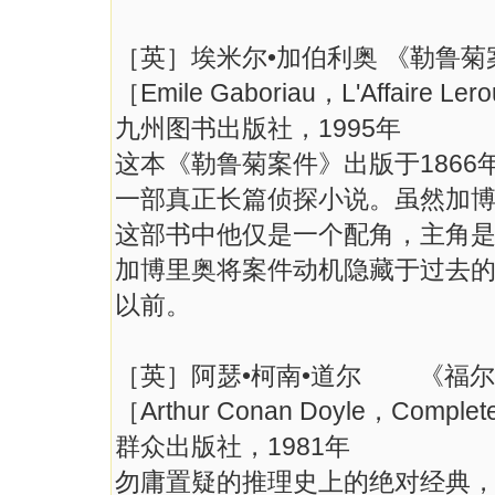
［英］埃米尔•加伯利奥 《勒鲁菊
［Emile Gaboriau，L'Affaire L
九州图书出版社，1995年
这本《勒鲁菊案件》出版于1866
一部真正长篇侦探小说。虽然加
这部书中他仅是一个配角，主角
加博里奥将案件动机隐藏于过去
以前。
［英］阿瑟•柯南•道尔 《福
［Arthur Conan Doyle，Comple
群众出版社，1981年
勿庸置疑的推理史上的绝对经典