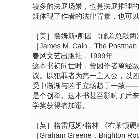
较多的法庭场景，也是法庭推理
既体现了作者的法律背景，也可
［美］詹姆斯•凯因 《邮差总敲两
［James M. Cain，The Postman 
春风文艺出版社，1999年
这本书初问世时，曾因作者离经
议。以犯罪者为第一主人公，以
受中渐渐与凶手立场趋于一致—
是个创举。这本书甚至影响了后
学奖获得者加谬。
［英］格雷厄姆•格林 《布莱顿硬
［Graham Greene，Brighton R