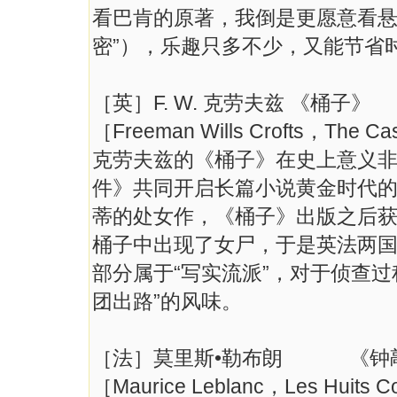
看巴肯的原著，我倒是更愿意看悬
密”），乐趣只多不少，又能节省
［英］F. W. 克劳夫兹 《桶子》
［Freeman Wills Crofts，The 
克劳夫兹的《桶子》在史上意义
件》共同开启长篇小说黄金时代
蒂的处女作，《桶子》出版之后
桶子中出现了女尸，于是英法两
部分属于“写实流派”，对于侦查
团出路”的风味。
［法］莫里斯•勒布朗 《钟
［Maurice Leblanc，Les Huits C