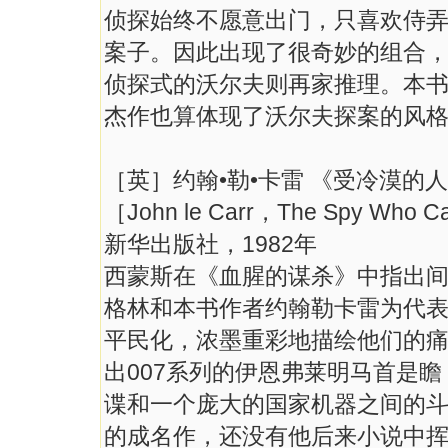
侦探始终不愿意出门，只喜欢侍弄
案子。因此出现了很奇妙的组合
侦探式的沃尔夫则再家推理。本
杰作也算体现了沃尔夫探案的风
［英］约翰•勒•卡雷 《受冷漠的
［John le Carr，The Spy Who Ca
新华出版社，1982年
西蒙斯在《血腥的谋杀》中指出
格林和本书作者约翰勒卡雷为代
平民化，浓墨重彩地描绘他们的
出007系列的伊恩弗莱明马首是
谍和一个庞大的国家机器之间的斗
的成名作，还没有他后来小说中