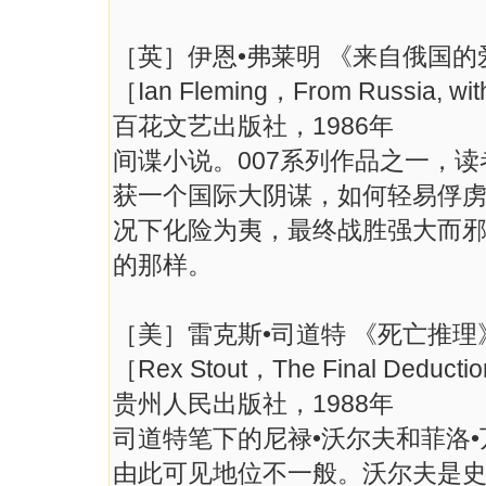
［英］伊恩•弗莱明 《来自俄国的
［Ian Fleming，From Russia, w
百花文艺出版社，1986年
间谍小说。007系列作品之一，
获一个国际大阴谋，如何轻易俘
况下化险为夷，最终战胜强大而
的那样。
［美］雷克斯•司道特 《死亡推理
［Rex Stout，The Final Deduct
贵州人民出版社，1988年
司道特笔下的尼禄•沃尔夫和菲洛
由此可见地位不一般。沃尔夫是