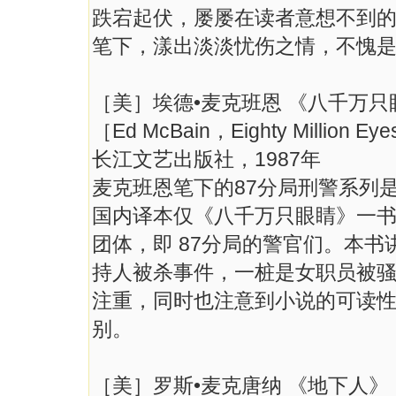
跌宕起伏，屡屡在读者意想不到
笔下，漾出淡淡忧伤之情，不愧
［美］埃德•麦克班恩 《八千万只
［Ed McBain，Eighty Million E
长江文艺出版社，1987年
麦克班恩笔下的87分局刑警系列
国内译本仅《八千万只眼睛》一
团体，即 87分局的警官们。本
持人被杀事件，一桩是女职员被
注重，同时也注意到小说的可读
别。
［美］罗斯•麦克唐纳 《地下人》