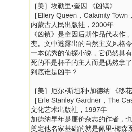
［美］埃勒里•奎因 《凶镇》
［Ellery Queen，Calamity Tow
内蒙古人民出版社，2000年
《凶镇》是奎因后期作品代表作，可
变。文中透露出的自然主义风格
一本优秀的侦探小说，它仍然具
死的不是杯子的主人而是偶然拿
到底谁是凶手？
［美］厄尔•斯坦利•加德纳 《移
［Erle Stanley Gardner，The Cas
文化艺术出版社，1997年
加德纳早年是廉价杂志的作者，
奠定他名家基础的就是佩里•梅森