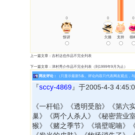
0
0
0
惊讶
欠揍
支持
很
上一篇文章：
吉村达也作品不完全列表
下一篇文章：
津村秀介作品不完全列表（到1999年9月为止）
网友评论：
（只显示最新5条。评论内容只代表网友观点，
『
sccy-4869
』于2005-4-3 4:4
《一杆铅》《透明受胎》《第六
巢》《两个人杀人》《秘密营业
猴》《赌之季节》《墙壁呢喃》