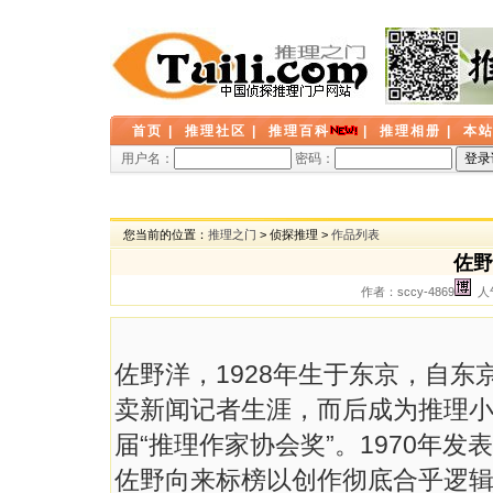
首页
|
推理社区
|
推理百科
|
推理相册
|
本
用户名：
密码：
您当前的位置：
推理之门
> 侦探推理 >
作品列表
佐野
作者：sccy-4869
人气
佐野洋，1928年生于东京，自
卖新闻记者生涯，而后成为推理
届“推理作家协会奖”。1970年
佐野向来标榜以创作彻底合乎逻