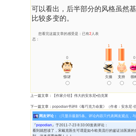
可以看出，后半部分的风格虽然
比较多变的。
您看完这篇文章的感受是：已有
2
人表
态：
1
1
0
0
惊讶
欠揍
支持
很
上一篇文章：
【作家介绍】伟大的安东尼•伯克莱
下一篇文章：
popodian书评8《毒巧克力命案》（作者：安东尼·
网友评论：
（只显示最新5条。评论内容只代表网友观点，
『
popodian
』于2011-7-23 8:33:00发表评论：
看到就想读了，宋戴克医生可谓是如今欧美流行的鉴证法医派的