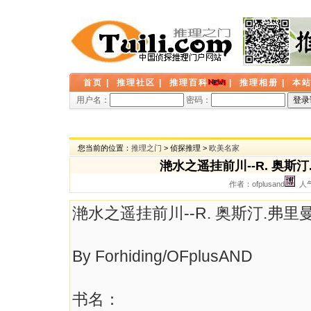
首页
|
推理社区
|
推理百科
|
推理相册
|
本
用户名：
密码：
您当前的位置：
推理之门
> 侦探推理 >
欧美名家
滟水之遥挂前川--R. 奥
作者：ofplusand
人气
滟水之遥挂前川--R. 奥斯汀.
By Forhiding/OFplusAND
书名：